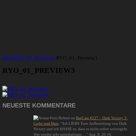
Start
RYO_01_Preview3
RYO_01_Preview3
RYO_01_PREVIEW3
NEUESTE KOMMENTARE
Robert
on
BatCast #227 – Dark Victory 3:
Liebe und Hass
: “
Ich LIEBE Eure Aufbereitung von Dark
Victory und ich HASSE es, dass es nicht sofort weitergeht.
War wieder sehr unterhaltsam.…
”
Aug. 8, 20:16