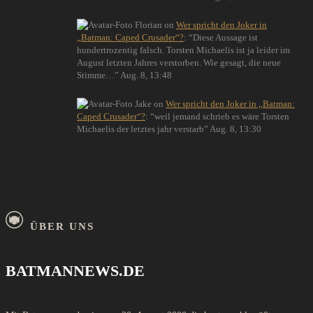
Florian
on
Wer spricht den Joker in
„Batman: Caped Crusader“?
: “
Diese Aussage ist
hundertrozentig falsch. Torsten Michaelis ist ja leider im
August letzten Jahres verstorben. Wie gesagt, die neue
Stimme…
”
Aug. 8, 13:48
Jake
on
Wer spricht den Joker in „Batman:
Caped Crusader“?
: “
weil jemand schrieb es wäre Torsten
Michaelis der letztes jahr verstarb
”
Aug. 8, 13:30
ÜBER UNS
BATMANNEWS.DE