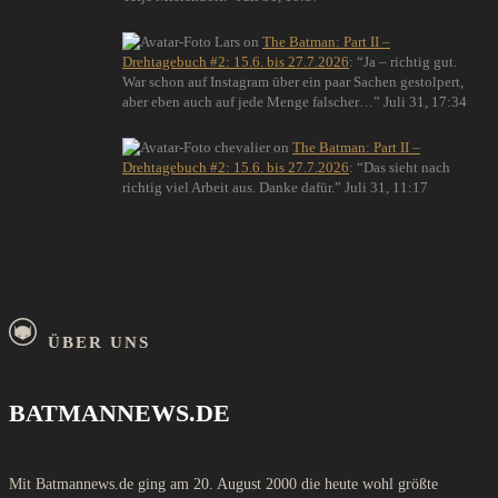
Lars
on
The Batman: Part II –
Drehtagebuch #2: 15.6. bis 27.7.2026
: “
Ja – richtig gut.
War schon auf Instagram über ein paar Sachen gestolpert,
aber eben auch auf jede Menge falscher…
”
Juli 31, 17:34
chevalier
on
The Batman: Part II –
Drehtagebuch #2: 15.6. bis 27.7.2026
: “
Das sieht nach
richtig viel Arbeit aus. Danke dafür.
”
Juli 31, 11:17
ÜBER UNS
BATMANNEWS.DE
Mit Batmannews.de ging am 20. August 2000 die heute wohl größte