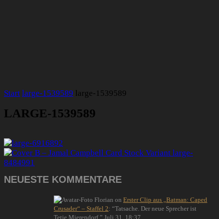
Start
large-1539589
large-1539589
LARGE-1539589
NEUESTE KOMMENTARE
Florian
on
Erster Clip aus „Batman: Caped
Crusader“ – Staffel 2
: “
Tatsache. Der neue Sprecher ist
Tetje Mierendorf.
”
Juli 31, 18:37