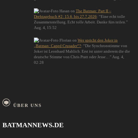
Hasan
on
The Batman: Part II –
Drehtagebuch #2: 15.6. bis 27.7.2026
: “
Eine echt tolle
Zusammenstellung. Echt tolle Arbeit. Danke fürs teilen.
”
Aug. 4, 15:52
Florian
on
Wer spricht den Joker in
„Batman: Caped Crusader“?
: “
Die Synchronstimme von
Joker ist Leonhard Mahlich. Erst ist unter anderem die die
deutsche Stimme von Chris Pratt oder Jesse…
”
Aug. 4,
02:28
ÜBER UNS
BATMANNEWS.DE