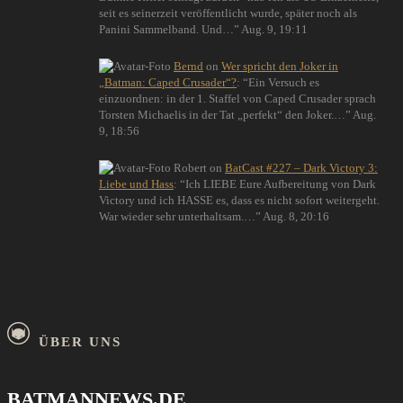
seit es seinerzeit veröffentlicht wurde, später noch als
Panini Sammelband. Und…
”
Aug. 9, 19:11
Bernd
on
Wer spricht den Joker in
„Batman: Caped Crusader“?
: “
Ein Versuch es
einzuordnen: in der 1. Staffel von Caped Crusader sprach
Torsten Michaelis in der Tat „perfekt“ den Joker.…
”
Aug.
9, 18:56
Robert
on
BatCast #227 – Dark Victory 3:
Liebe und Hass
: “
Ich LIEBE Eure Aufbereitung von Dark
Victory und ich HASSE es, dass es nicht sofort weitergeht.
War wieder sehr unterhaltsam.…
”
Aug. 8, 20:16
ÜBER UNS
BATMANNEWS.DE