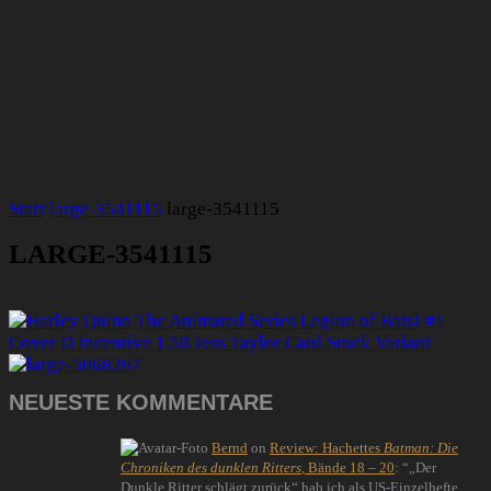
Start
large-3541115
large-3541115
LARGE-3541115
NEUESTE KOMMENTARE
Bernd
on
Review: Hachettes
Batman: Die
Chroniken des dunklen Ritters
, Bände 18 – 20
: “
„Der
Dunkle Ritter schlägt zurück“ hab ich als US-Einzelhefte,