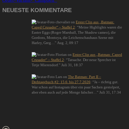
NEUESTE KOMMENTARE
chevalier
on
Erster Clip aus „Batman:
Caped Crusader“ – Staffel 2
: “
Meine Highlights waren die
Easter Eggs (Roger Marshall, The Shadow cameo), die
Gordons, Montoya, die Leichenschauhaus Szene mit
Harley, Greg…
”
Aug. 2, 09:17
Florian
on
Erster Clip aus „Batman: Caped
Crusader“ – Staffel 2
: “
Tatsache. Der neue Sprecher ist
Tetje Mierendorf.
”
Juli 31, 18:37
Lars
on
The Batman: Part II –
Drehtagebuch #2: 15.6. bis 27.7.2026
: “
Ja – richtig gut.
War schon auf Instagram über ein paar Sachen gestolpert,
aber eben auch auf jede Menge falscher…
”
Juli 31, 17:34