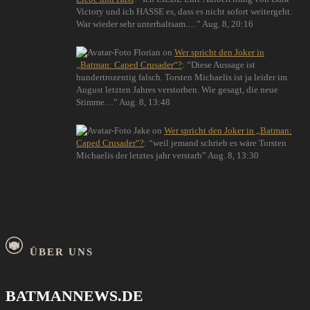
Victory und ich HASSE es, dass es nicht sofort weitergeht.
War wieder sehr unterhaltsam.…
”
Aug. 8, 20:16
Florian
on
Wer spricht den Joker in
„Batman: Caped Crusader“?
: “
Diese Aussage ist
hundertrozentig falsch. Torsten Michaelis ist ja leider im
August letzten Jahres verstorben. Wie gesagt, die neue
Stimme…
”
Aug. 8, 13:48
Jake
on
Wer spricht den Joker in „Batman:
Caped Crusader“?
: “
weil jemand schrieb es wäre Torsten
Michaelis der letztes jahr verstarb
”
Aug. 8, 13:30
ÜBER UNS
BATMANNEWS.DE