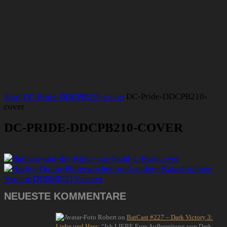
Start
DC-Pride-DDCPB210-cover
DC-Pride-DDCPB210-
cover
DC-PRIDE-DDCPB210-COVER
NEUESTE KOMMENTARE
Robert
on
BatCast #227 – Dark Victory 3:
Liebe und Hass
: “
Ich LIEBE Eure Aufbereitung von Dark