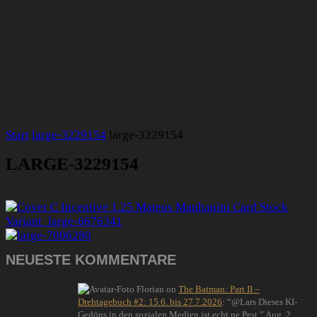
Start
large-3229154
large-3229154
LARGE-3229154
NEUESTE KOMMENTARE
Florian
on
The Batman: Part II –
Drehtagebuch #2: 15.6. bis 27.7.2026
: “
@Lars Dieses KI-
Gedöns in den sozialen Medien ist echt ne Pest.
”
Aug. 2,