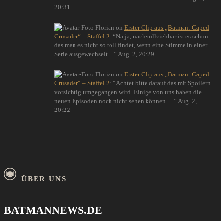
20:31
Florian
on
Erster Clip aus „Batman: Caped
Crusader“ – Staffel 2
: “
Na ja, nachvollziehbar ist es schon
das man es nicht so toll findet, wenn eine Stimme in einer
Serie ausgewechselt…
”
Aug. 2, 20:29
Florian
on
Erster Clip aus „Batman: Caped
Crusader“ – Staffel 2
: “
Achtet bitte darauf das mit Spoilern
vorsichtig umgegangen wird. Einige von uns haben die
neuen Episoden noch nicht sehen können.…
”
Aug. 2,
20:22
ÜBER UNS
BATMANNEWS.DE