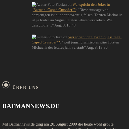
Florian
on
Wer spricht den Joker in
„Batman: Caped Crusader“?
: “
Diese Aussage von
demjenigen ist hundertprozentig falsch. Torsten Michaelis
ist ja leider im August letzten Jahres verstorben. Wie
gesagt, die…
”
Aug. 8, 13:48
Jake
on
Wer spricht den Joker in „Batman:
Caped Crusader“?
: “
weil jemand schrieb es wäre Torsten
Michaelis der letztes jahr verstarb
”
Aug. 8, 13:30
ÜBER UNS
BATMANNEWS.DE
Mit Batmannews.de ging am 20. August 2000 die heute wohl größte