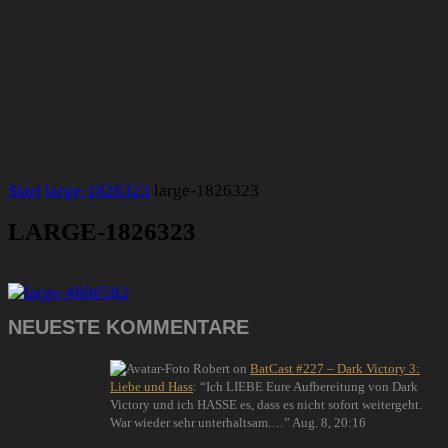
Start
large-1826323
large-1826323
LARGE-1826323
NEUESTE KOMMENTARE
Robert
on
BatCast #227 – Dark Victory 3:
Liebe und Hass
: “
Ich LIEBE Eure Aufbereitung von Dark
Victory und ich HASSE es, dass es nicht sofort weitergeht.
War wieder sehr unterhaltsam.…
”
Aug. 8, 20:16