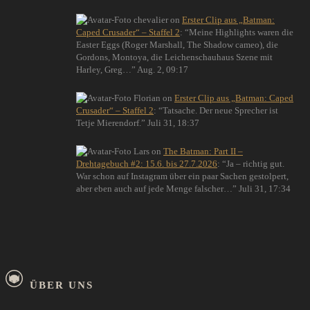
chevalier
on
Erster Clip aus „Batman:
Caped Crusader“ – Staffel 2
: “
Meine Highlights waren die
Easter Eggs (Roger Marshall, The Shadow cameo), die
Gordons, Montoya, die Leichenschauhaus Szene mit
Harley, Greg…
”
Aug. 2, 09:17
Florian
on
Erster Clip aus „Batman: Caped
Crusader“ – Staffel 2
: “
Tatsache. Der neue Sprecher ist
Tetje Mierendorf.
”
Juli 31, 18:37
Lars
on
The Batman: Part II –
Drehtagebuch #2: 15.6. bis 27.7.2026
: “
Ja – richtig gut.
War schon auf Instagram über ein paar Sachen gestolpert,
aber eben auch auf jede Menge falscher…
”
Juli 31, 17:34
ÜBER UNS