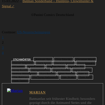
15.03.2022 –
Batman Sonderband – Huntress, Clownhunter &
Signal
©Panini Comics Deutschland
Continue:
US-Neuerscheinungen
1
2
3
4
STICHWÖRTER
Batman: Ego
Chip Zdarsky
Christian Ward
Daniel Sampere
Dark Crisis
Darwyn Cooke
Dave Stewart
DCeased
Frank Miller
George Pérez
Gotham PD
Greg Rucka
Hero Initiative
Jorge Fornés
Jorge Jiménez
Joshua Williamson
Kurt Busiek
Matt Reeves
Ram V.
The Batman
The Long Halloween
Tim Drake
Tom King
Tom Taylor
MARIAN
Batmanfan seit frühester Kindheit; besonders
geprägt durch die Animated Series und die