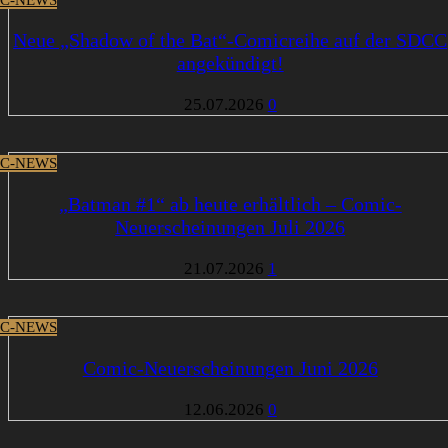
Neue „Shadow of the Bat“-Comicreihe auf der SDCC
angekündigt!
25.07.2026
0
C-NEWS
„Batman #1“ ab heute erhältlich – Comic-
Neuerscheinungen Juli 2026
21.07.2026
1
C-NEWS
Comic-Neuerscheinungen Juni 2026
12.06.2026
0