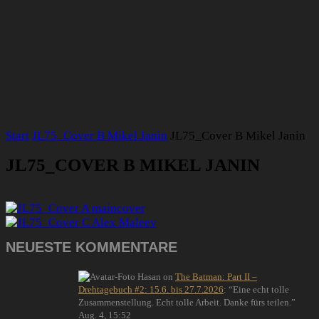
Start
JL75_Cover B Mikel Janin
JL75_Cover B Mikel Janin
JL75_COVER B MIKEL JANIN
NEUESTE KOMMENTARE
Hasan
on
The Batman: Part II –
Drehtagebuch #2: 15.6. bis 27.7.2026
: “
Eine echt tolle
Zusammenstellung. Echt tolle Arbeit. Danke fürs teilen.
”
Aug. 4, 15:52