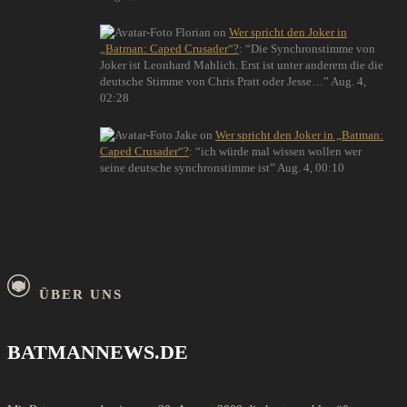
Florian
on
Wer spricht den Joker in
„Batman: Caped Crusader“?
: “
Die Synchronstimme von
Joker ist Leonhard Mahlich. Erst ist unter anderem die die
deutsche Stimme von Chris Pratt oder Jesse…
”
Aug. 4,
02:28
Jake
on
Wer spricht den Joker in „Batman:
Caped Crusader“?
: “
ich würde mal wissen wollen wer
seine deutsche synchronstimme ist
”
Aug. 4, 00:10
ÜBER UNS
BATMANNEWS.DE