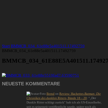
Start
BMMCB_034_61e88e5a401511.17492759
BMMCB_034_61e88e5a401511.17492759
BMMCB_034_61E88E5A401511.17492
NEUESTE KOMMENTARE
Bernd
on
Review: Hachettes
Batman: Die
Chroniken des dunklen Ritters
, Bände 18 – 20
: “
„Der
Dunkle Ritter schlägt zurück“ hab ich als US-Einzelhefte,
seit es seinerzeit veröffentlicht wurde, später noch als