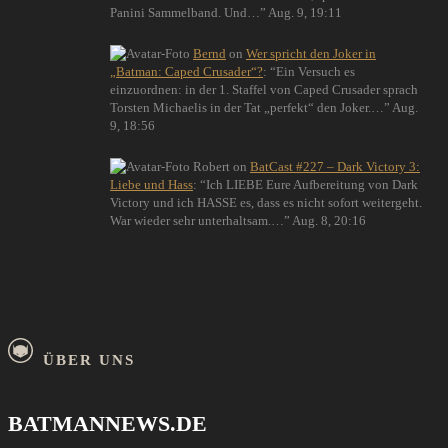
Panini Sammelband. Und…
”
Aug. 9, 19:11
Bernd
on
Wer spricht den Joker in
„Batman: Caped Crusader“?
: “
Ein Versuch es
einzuordnen: in der 1. Staffel von Caped Crusader sprach
Torsten Michaelis in der Tat „perfekt“ den Joker.…
”
Aug.
9, 18:56
Robert
on
BatCast #227 – Dark Victory 3:
Liebe und Hass
: “
Ich LIEBE Eure Aufbereitung von Dark
Victory und ich HASSE es, dass es nicht sofort weitergeht.
War wieder sehr unterhaltsam.…
”
Aug. 8, 20:16
ÜBER UNS
BATMANNEWS.DE