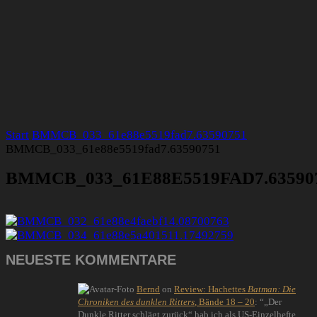
Start
BMMCB_033_61e88e5519fad7.63590751
BMMCB_033_61e88e5519fad7.63590751
BMMCB_033_61E88E5519FAD7.63590
NEUESTE KOMMENTARE
Bernd
on
Review: Hachettes
Batman: Die
Chroniken des dunklen Ritters
, Bände 18 – 20
: “
„Der
Dunkle Ritter schlägt zurück“ hab ich als US-Einzelhefte,