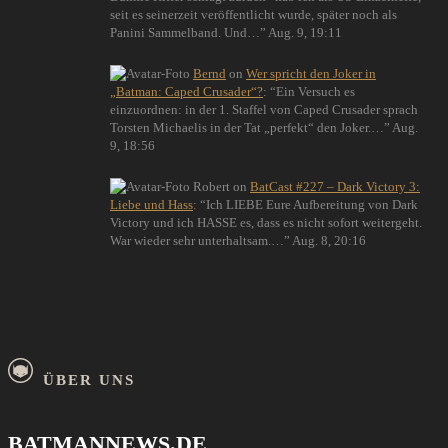
seit es seinerzeit veröffentlicht wurde, später noch als
Panini Sammelband. Und…
”
Aug. 9, 19:11
Bernd
on
Wer spricht den Joker in
„Batman: Caped Crusader“?
: “
Ein Versuch es
einzuordnen: in der 1. Staffel von Caped Crusader sprach
Torsten Michaelis in der Tat „perfekt“ den Joker.…
”
Aug.
9, 18:56
Robert
on
BatCast #227 – Dark Victory 3:
Liebe und Hass
: “
Ich LIEBE Eure Aufbereitung von Dark
Victory und ich HASSE es, dass es nicht sofort weitergeht.
War wieder sehr unterhaltsam.…
”
Aug. 8, 20:16
ÜBER UNS
BATMANNEWS.DE