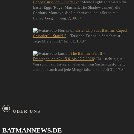
Caped Crusader“ – Staffel 2
: “
Meine Highlights waren die
Easter Eggs (Roger Marshall, The Shadow cameo), die
Gordons, Montoya, die Leichenschauhaus Szene mit
Harley, Greg…
”
Aug. 2, 09:17
Florian
on
Erster Clip aus „Batman: Caped
Crusader“ – Staffel 2
: “
Tatsache. Der neue Sprecher ist
Tetje Mierendorf.
”
Juli 31, 18:37
Lars
on
The Batman: Part II –
Drehtagebuch #2: 15.6. bis 27.7.2026
: “
Ja – richtig gut.
War schon auf Instagram über ein paar Sachen gestolpert,
aber eben auch auf jede Menge falscher…
”
Juli 31, 17:34
ÜBER UNS
BATMANNEWS.DE