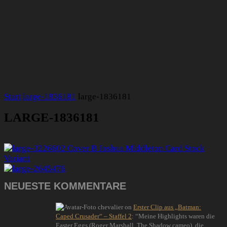
Start
large-1836181
large-1836181
LARGE-1836181
NEUESTE KOMMENTARE
chevalier
on
Erster Clip aus „Batman:
Caped Crusader“ – Staffel 2
: “
Meine Highlights waren die
Easter Eggs (Roger Marshall, The Shadow cameo), die