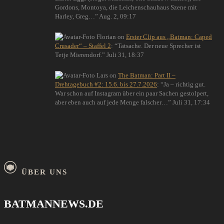
Gordons, Montoya, die Leichenschauhaus Szene mit
Harley, Greg…
”
Aug. 2, 09:17
Florian
on
Erster Clip aus „Batman: Caped
Crusader“ – Staffel 2
: “
Tatsache. Der neue Sprecher ist
Tetje Mierendorf.
”
Juli 31, 18:37
Lars
on
The Batman: Part II –
Drehtagebuch #2: 15.6. bis 27.7.2026
: “
Ja – richtig gut.
War schon auf Instagram über ein paar Sachen gestolpert,
aber eben auch auf jede Menge falscher…
”
Juli 31, 17:34
ÜBER UNS
BATMANNEWS.DE