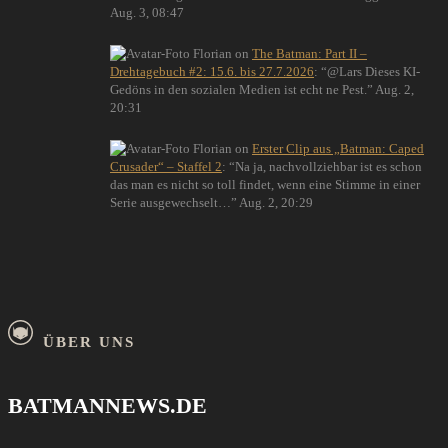
Aug. 3, 08:47
Florian
on
The Batman: Part II –
Drehtagebuch #2: 15.6. bis 27.7.2026
: “
@Lars Dieses KI-
Gedöns in den sozialen Medien ist echt ne Pest.
”
Aug. 2,
20:31
Florian
on
Erster Clip aus „Batman: Caped
Crusader“ – Staffel 2
: “
Na ja, nachvollziehbar ist es schon
das man es nicht so toll findet, wenn eine Stimme in einer
Serie ausgewechselt…
”
Aug. 2, 20:29
ÜBER UNS
BATMANNEWS.DE