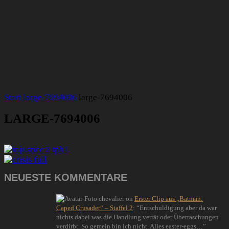
Start
large-7694006
large-7694006
LARGE-7694006
NEUESTE KOMMENTARE
chevalier
on
Erster Clip aus „Batman:
Caped Crusader“ – Staffel 2
: “
Entschuldigung aber da war
nichts dabei was die Handlung verrät oder Überraschungen
verdirbt. So gemein bin ich nicht. Alles easter-eggs…
”