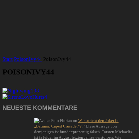
Start
PoisonIvy44
PoisonIvy44
POISONIVY44
NEUESTE KOMMENTARE
Florian
on
Wer spricht den Joker in
„Batman: Caped Crusader“?
: “
Diese Aussage von
demjenigen ist hundertprozentig falsch. Torsten Michaelis
ist ja leider im August letzten Jahres verstorben. Wie