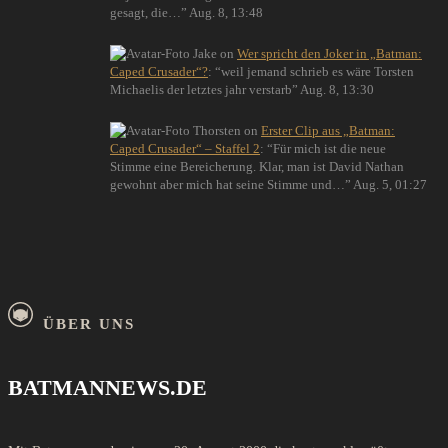
gesagt, die…
”
Aug. 8, 13:48
Jake
on
Wer spricht den Joker in „Batman:
Caped Crusader“?
: “
weil jemand schrieb es wäre Torsten
Michaelis der letztes jahr verstarb
”
Aug. 8, 13:30
Thorsten
on
Erster Clip aus „Batman:
Caped Crusader“ – Staffel 2
: “
Für mich ist die neue
Stimme eine Bereicherung. Klar, man ist David Nathan
gewohnt aber mich hat seine Stimme und…
”
Aug. 5, 01:27
ÜBER UNS
BATMANNEWS.DE