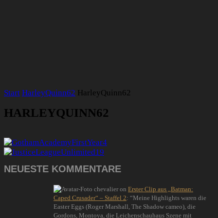
Start
HarleyQuinn62
HarleyQuinn62
HARLEYQUINN62
NEUESTE KOMMENTARE
chevalier
on
Erster Clip aus „Batman:
Caped Crusader“ – Staffel 2
: “
Meine Highlights waren die
Easter Eggs (Roger Marshall, The Shadow cameo), die
Gordons, Montoya, die Leichenschauhaus Szene mit