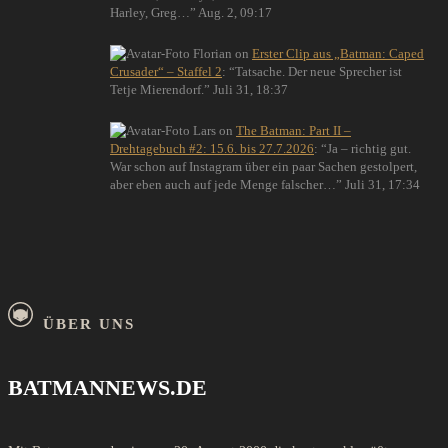
Harley, Greg…
”
Aug. 2, 09:17
Florian
on
Erster Clip aus „Batman: Caped
Crusader“ – Staffel 2
: “
Tatsache. Der neue Sprecher ist
Tetje Mierendorf.
”
Juli 31, 18:37
Lars
on
The Batman: Part II –
Drehtagebuch #2: 15.6. bis 27.7.2026
: “
Ja – richtig gut.
War schon auf Instagram über ein paar Sachen gestolpert,
aber eben auch auf jede Menge falscher…
”
Juli 31, 17:34
ÜBER UNS
BATMANNEWS.DE