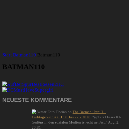
Start
Batman110
Batman110
BATMAN110
NEUESTE KOMMENTARE
Florian
on
The Batman: Part II –
Drehtagebuch #2: 15.6. bis 27.7.2026
: “
@Lars Dieses KI-
Gedöns in den sozialen Medien ist echt ne Pest.
”
Aug. 2,
20:31