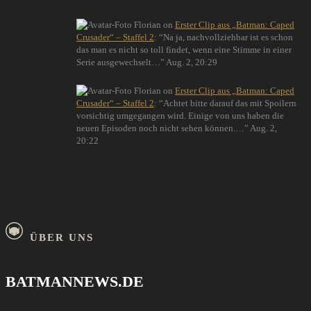
Florian
on
Erster Clip aus „Batman: Caped
Crusader“ – Staffel 2
: “
Na ja, nachvollziehbar ist es schon
das man es nicht so toll findet, wenn eine Stimme in einer
Serie ausgewechselt…
”
Aug. 2, 20:29
Florian
on
Erster Clip aus „Batman: Caped
Crusader“ – Staffel 2
: “
Achtet bitte darauf das mit Spoilern
vorsichtig umgegangen wird. Einige von uns haben die
neuen Episoden noch nicht sehen können.…
”
Aug. 2,
20:22
ÜBER UNS
BATMANNEWS.DE