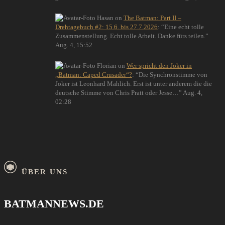
Hasan
on
The Batman: Part II –
Drehtagebuch #2: 15.6. bis 27.7.2026
: “
Eine echt tolle
Zusammenstellung. Echt tolle Arbeit. Danke fürs teilen.
”
Aug. 4, 15:52
Florian
on
Wer spricht den Joker in
„Batman: Caped Crusader“?
: “
Die Synchronstimme von
Joker ist Leonhard Mahlich. Erst ist unter anderem die die
deutsche Stimme von Chris Pratt oder Jesse…
”
Aug. 4,
02:28
ÜBER UNS
BATMANNEWS.DE