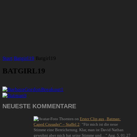
Start
Batgirl19
Batgirl19
BATGIRL19
NEUESTE KOMMENTARE
Thorsten
on
Erster Clip aus „Batman:
Caped Crusader“ – Staffel 2
: “
Für mich ist die neue
Stimme eine Bereicherung. Klar, man ist David Nathan
gewohnt aber mich hat seine Stimme und…
”
Aug. 5, 01:27