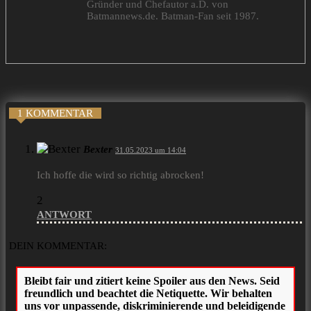
Gründer und Chefautor a.D. von
Batmannews.de. Batman-Fan seit 1987.
1 KOMMENTAR
Bexter
31.05.2023 um 14:04
Ich hoffe die wird so richtig abrocken!
2
ANTWORT
DEIN KOMMENTAR: