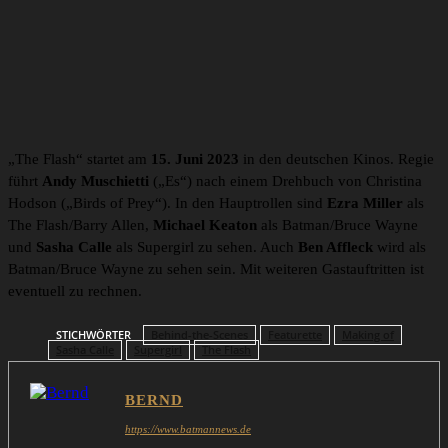
„The Flash“ startet am
15. Juni 2023
in den deutschen Kinos. Regie
führt
Andy Muschietti
(„Es“) nach einem Drehbuch von Christina
Hodson („Birds of Prey“). In den Hauptrollen sind
Ezra Miller
als
The Flash/Barry Allen,
Michael Keaton
als Batman/Bruce Wayne
und
Sasha Calle
als Supergirl zu sehen. Auch
Ben Affleck
wird als
Batman/Bruce Wayne zu sehen sein. Mit weiteren Gastauftritten ist
eventuell zu rechnen.
STICHWÖRTER
Behind-the-Scenes
Featurette
Making of
Sasha Calle
Supergirl
The Flash
BERND
https://www.batmannews.de