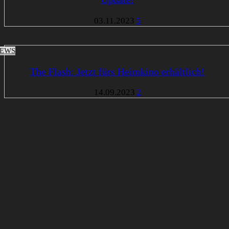
03.11.2023
5
EWS
The Flash: Jetzt fürs Heimkino erhältlich!
14.09.2023
2