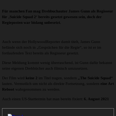
Für manchen Fan mag Drehbuchautor James Gunn als Regisseur
für ‚Suicide Squad 2‘ bereits gesetzt gewesen sein, doch der
Regieposten war bislang unbesetzt.
Auch wenn der HollywoodReporter damit titelt, James Gunn
befände sich noch in „Gesprächen für die Regie“, so ist er im
fortlaufenden Text bereits als Regisseur gesetzt.
Diese Meldung kommt wenig überraschend, ist Gunn dafür bekannt
seine eigenen Drehbücher auch filmisch umzusetzen.
Der Film wird
keine 2
im Titel tragen, sondern
„The Suicide Squad“
lauten. Vermutlich um nicht als direkte Fortsetzung, sondern
eine Art
Reboot
wahrgenommen zu werden.
Auch einen US-Starttermin hat man bereits fixiert:
6. August 2021