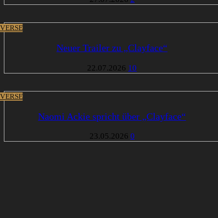
VERSE
Neuer Trailer zu „Clayface“
22.07.2026
10
VERSE
Naomi Ackie spricht über „Clayface“
23.05.2026
0