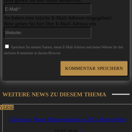
Bitte geben Sie hier Ihren Namen ein
E-
Mail:*
Sie haben eine falsche E-Mail-Adresse eingegeben!
Bitte geben Sie hier Ihre E-Mail-Adresse ein
Website:
Speichern Sie meinen Namen, meine E-Mail-Adresse und meine Website für den
nächsten Kommentar in diesem Browser.
WEITERE NEWS ZU DIESEM THEMA
VERSE
Clayface: Neue Hintergründe zu DCs Horrorfilm
27.07.2026
2