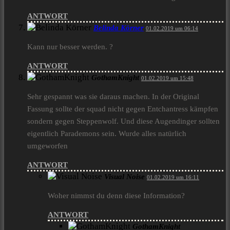
ANTWORT
Belinda Körner
01.02.2019 um 06:14
Kann nur besser werden. ?
ANTWORT
GothamKnight
01.02.2019 um 15:48
Sehr gespannt was sie daraus machen. In der Original
Fassung sollte der squad nicht gegen Entchantress kämpfen
sondern gegen Steppenwolf. Und diese Augendinger sollten
eigentlich Parademons sein. Wurde alles natürlich
umgeworfen
ANTWORT
Visual Noise
01.02.2019 um 16:11
Woher nimmst du denn diese Information?
ANTWORT
GothamKnight