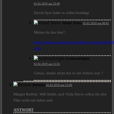
01.02.2019 um 23:49
David Ayer hatte es selbst bestätigt
Visual Noise
02.02.2019 um 08:42
Meinst du das hier?
https://twitter.com/DavidAyerMovies/status/106
s=20
GothamKnight
02.02.2019 um 12:54
Genau, denke nicht das es ein Scherz war ?
Batman
01.02.2019 um 15:49
Margot Robbie, Will Smith, und Viola Davis sollen für den
Film wohl mit dabei sein
ANTWORT