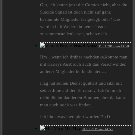
Gut, ich kenne jetzt die Comics nicht, aber die
Suicide Squad ist doch nicht auf ganz
bestimmte Mitglieder festgelegt, oder? Die
werden halt Weller ein neues Team
zusammenstellenlassen, schätze ich.
Visual Noise
31.01.2019 um 14:50
Hm…wenn ich drüber nachdenke,könnte man
mit Harleys Ausbruch auch das Verschwinden
anderer Mitglieder herbeidichten…
Flag hat seinen Dienst quittiert und sitzt mit
seiner June auf der Terrasse… Erklärt noch
nicht die implantierten Bomben,aber da kann
man auch noch was finden…
Ich bin etwas therapiert worden!? xD
Mr. Mxy
31.01.2019 um 14:53