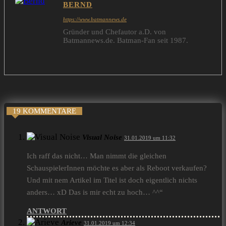
BERND
https://www.batmannews.de
Gründer und Chefautor a.D. von
Batmannews.de. Batman-Fan seit 1987.
19 KOMMENTARE
Visual Noise
31.01.2019 um 11:32
Ich raff das nicht… Man nimmt die gleichen
SchauspielerInnen möchte es aber als Reboot verkaufen?
Und mit nem Artikel im Titel ist doch eigentlich nichts
anders… xD Das is mir echt zu hoch… ^^“
ANTWORT
Arieve
31.01.2019 um 12:34