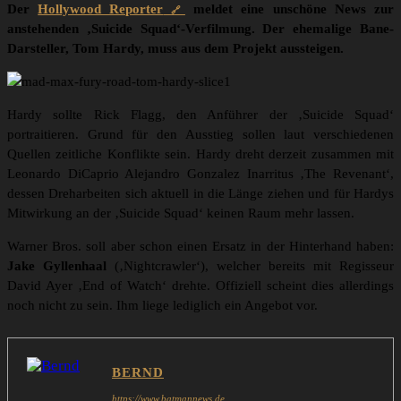
Der
Hollywood Reporter
meldet eine unschöne News zur
anstehenden ‚Suicide Squad‘-Verfilmung. Der ehemalige Bane-
Darsteller, Tom Hardy, muss aus dem Projekt aussteigen.
Hardy sollte Rick Flagg, den Anführer der ‚Suicide Squad‘
portraitieren. Grund für den Ausstieg sollen laut verschiedenen
Quellen zeitliche Konflikte sein. Hardy dreht derzeit zusammen mit
Leonardo DiCaprio Alejandro Gonzalez Inarritus ‚The Revenant‘,
dessen Dreharbeiten sich aktuell in die Länge ziehen und für Hardys
Mitwirkung an der ‚Suicide Squad‘ keinen Raum mehr lassen.
Warner Bros. soll aber schon einen Ersatz in der Hinterhand haben:
Jake Gyllenhaal
(‚Nightcrawler‘), welcher bereits mit Regisseur
David Ayer ‚End of Watch‘ drehte. Offiziell scheint dies allerdings
noch nicht zu sein. Ihm liege lediglich ein Angebot vor.
BERND
https://www.batmannews.de