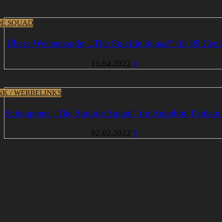
DE SQUAD
Übers Wochenende: „The Suicide Squad“ für 99 Cent
15.04.2022
0
INK / WERBELINKS
Schnapper: „The Suicide Squad“ im Angebot. Update
02.02.2022
0