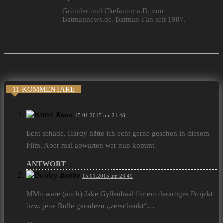
Gründer und Chefautor a.D. von
Batmannews.de. Batman-Fan seit 1987.
11 KOMMENTARE
Knox
15.01.2015 um 21:48
Echt schade. Hardy hätte ich echt gerne gesehen in diesem
Film. Aber mal abwarten wer nun kommt.
ANTWORT
Bobby
15.01.2015 um 23:49
MMn wäre (auch) Jake Gyllenhaal für ein derartiges Projekt
bzw. jene Rolle geradezu „verschenkt“…