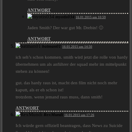
ANTWORT
myotis034
16.01.2015 um 10:59
Jaden Smith? Der war gut Mr. Drebin! 🙂
ANTWORT
batman01
16.01.2015 um 14:50
ich seh’s schon kommen. smith wird jetzt die rolle von hardy
übernehmen um als anführer der squad mehr im mittelpunkt
stehen zu können!
gut. das hardy raus ist, macht den film nicht noch mehr
kaputt, als er eh schon ist!
trotzdem. wenn jemand raus muss, dann smith!
ANTWORT
RexMundi
16.01.2015 um 17:26
Ich würde gern offiziell beantragen, dass News zu Suicide