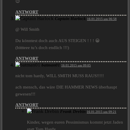
😉
ANTWORT
Captain Harlock
16.01.2015 um 06:58
@ Will Smith
Du könntest doch auch AUS STEIGEN ! ! ! 😀
(bittteee tu’s doch endlich !!!)
ANTWORT
batman01
16.01.2015 um 09:05
nicht tom hardy, WILL SMITH MUSS RAUS!!!!!
ach mensch, das wäre DIE HAMMER NEWS überhaupt
gewesen!!!
ANTWORT
Frank Drebin
16.01.2015 um 09:21
Kinder, wegen euren Pessimismus kommt jetzt Jaden
statt Tom Hardy.