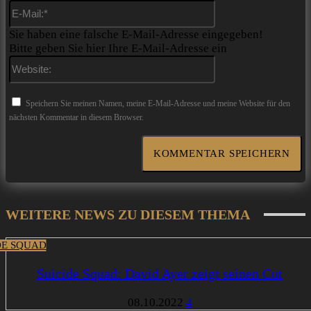
E-
Mail:*
Sie haben eine falsche E-Mail-Adresse eingegeben!
Bitte geben Sie hier Ihre E-Mail-Adresse ein
Website:
Speichern Sie meinen Namen, meine E-Mail-Adresse und meine Website für den
nächsten Kommentar in diesem Browser.
WEITERE NEWS ZU DIESEM THEMA
DE SQUAD
Suicide Squad: David Ayer zeigt seinen Cut
08.10.2022
4