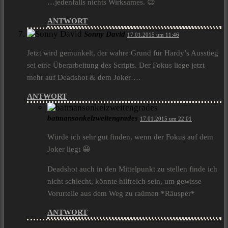
…jedenfalls nichts Wirksames. 😉
ANTWORT
Sonny David
17.01.2015 um 11:46
Jetzt wird gemunkelt, der wahre Grund für Hardy’s Ausstieg
sei eine Überarbeitung des Scripts. Der Fokus liege jetzt
mehr auf Deadshot & dem Joker….
ANTWORT
batmansonkelzweitengrades
17.01.2015 um 22:01
Würde ich sehr gut finden, wenn der Fokus auf dem
Joker liegt 😀
Deadshot auch in den Mittelpunkt zu stellen finde ich
nicht schlecht, könnte hilfreich sein, um gewisse
Vorurteile aus dem Weg zu raümen *Räusper*
ANTWORT