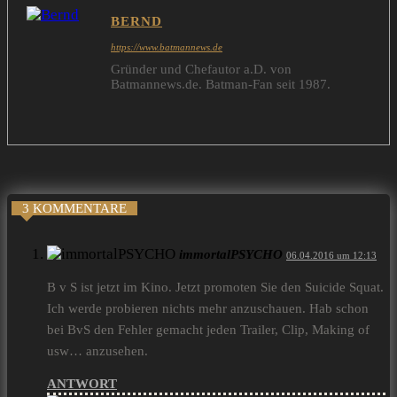
BERND
https://www.batmannews.de
Gründer und Chefautor a.D. von
Batmannews.de. Batman-Fan seit 1987.
3 KOMMENTARE
immortalPSYCHO
06.04.2016 um 12:13
B v S ist jetzt im Kino. Jetzt promoten Sie den Suicide Squat.
Ich werde probieren nichts mehr anzuschauen. Hab schon
bei BvS den Fehler gemacht jeden Trailer, Clip, Making of
usw… anzusehen.
ANTWORT