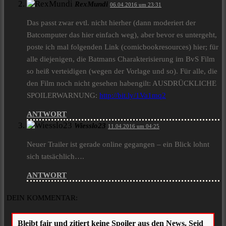
RexMundi
06.04.2016 um 23:31
Das passt zwar evtl. nicht hierher (dann moderiert der
Batcomputer das hier einfach weg), aber bevor es untergeht,
poste ich mal folgenden Link (comicbookresources) hier; für
alle diejenigen, die Batmans Charakterisierung im BvS Film
so heiß verteidigen (wegen der Vorlage und so). Für alle, die
den Film noch nicht gesehen habengilt: AUSDRÜCKLICHE
SPOILERWARNUNG:
http://bit.ly/1Va1mq2
ANTWORT
Wiesslo23
11.04.2016 um 04:25
Neuer Trailer ist gerade online gegangen – ein Blick lohnt
sich tatsächlich….
ANTWORT
DEIN KOMMENTAR: