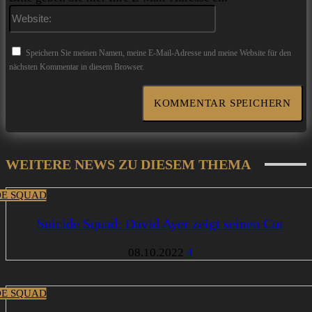
Website:
Speichern Sie meinen Namen, meine E-Mail-Adresse und meine Website für den
nächsten Kommentar in diesem Browser.
WEITERE NEWS ZU DIESEM THEMA
DE SQUAD
Suicide Squad: David Ayer zeigt seinen Cut
08.10.2022
4
DE SQUAD