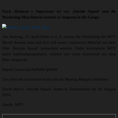
Nach ‚Batman v Superman‘ ist vor ‚Suicide Squad‘ und die
Marketing-Maschinerie kommt so langsam in die Gänge.
Am Sonntag, 10. April findet in L.A. wieder die Verleihung der MTV
Movie Awards statt und dort soll neues, exklusives Material aus dem
Film ‚Suicide Squad‘ präsentiert werden. Dafür konzipierte MTV
einen Ankündigungstrailer, welcher uns einen Ausschnitt aus dem
Film verspricht.
httpvh://youtu.be/JnPNHn7pWb8
Uns wird der Ausschnitt wohl erst am Montag Morgen erreichen.
David Ayer’s ‚Suicide Squad‘ startet in Deutschland am 18. August
2016.
Quelle. MTV