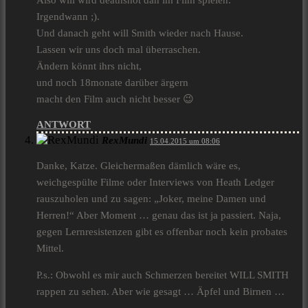
Also will wird deathshot dan im Film spielen.
Irgendwann ;).
Und danach geht will Smith wieder nach Hause.
Lassen wir uns doch mal überraschen.
Ändern könnt ihrs nicht,
und noch 18monate darüber ärgern
macht den Film auch nicht besser 😉
ANTWORT
RexMundi
15.04.2015 um 08:06
Danke, Katze. Gleichermaßen dämlich wäre es,
weichgespülte Filme oder Interviews von Heath Ledger
rauszuholen und zu sagen: „Joker, meine Damen und
Herren!“ Aber Moment … genau das ist ja passiert. Naja,
gegen Lernresistenzen gibt es offenbar noch kein probates
Mittel.
P.s.: Obwohl es mir auch Schmerzen bereitet WILL SMITH
rappen zu sehen. Aber wie gesagt … Äpfel und Birnen …