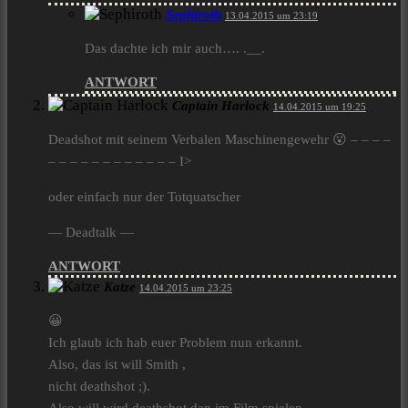
Sephiroth
13.04.2015 um 23:19
Das dachte ich mir auch…. .__.
ANTWORT
Captain Harlock
14.04.2015 um 19:25
Deadshot mit seinem Verbalen Maschinengewehr 😮 – – – –
– – – – – – – – – – – – I>
oder einfach nur der Totquatscher
— Deadtalk —
ANTWORT
Katze
14.04.2015 um 23:25
😀
Ich glaub ich hab euer Problem nun erkannt.
Also, das ist will Smith ,
nicht deathshot ;).