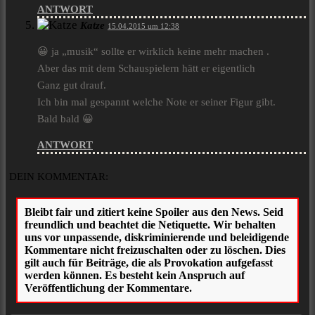
ANTWORT
Katze
15.04.2015 um 12:38
😀 ja „musik“ sollte er wirklich keine mehr machen .
Aber das mit dem Schauspielern hätt er eigentlich
Ganz gut drauf.
Ich bin mal gespannt welche Note er seiner Figur gibt.
Bald bald 😀
ANTWORT
DEIN KOMMENTAR: