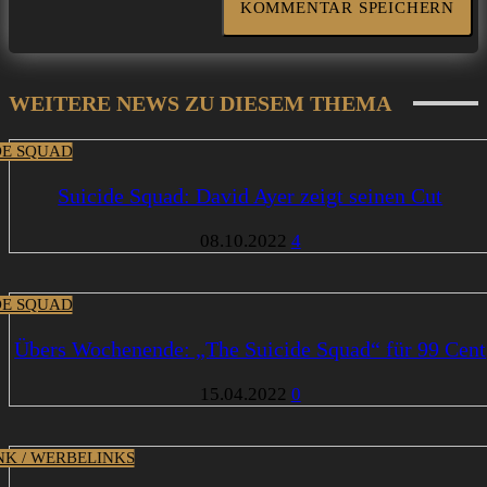
WEITERE NEWS ZU DIESEM THEMA
DE SQUAD
Suicide Squad: David Ayer zeigt seinen Cut
08.10.2022
4
DE SQUAD
Übers Wochenende: „The Suicide Squad“ für 99 Cent
15.04.2022
0
INK / WERBELINKS