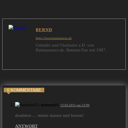
11. Apr 2015 um 20:59 Uhr
BERND
https://www.batmannews.de
Gründer und Chefautor a.D. von
Batmannews.de. Batman-Fan seit 1987.
6 KOMMENTARE
batman01
13.04.2015 um 23:09
deadshot … meine damen und herren!
ANTWORT