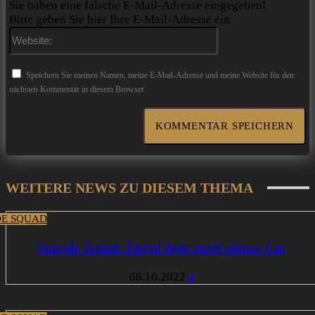
Sie haben eine falsche E-Mail-Adresse eingegeben!
Bitte geben Sie hier Ihre E-Mail-Adresse ein
Website:
Speichern Sie meinen Namen, meine E-Mail-Adresse und meine Website für den
nächsten Kommentar in diesem Browser.
WEITERE NEWS ZU DIESEM THEMA
DE SQUAD
Suicide Squad: David Ayer zeigt seinen Cut
08.10.2022
4