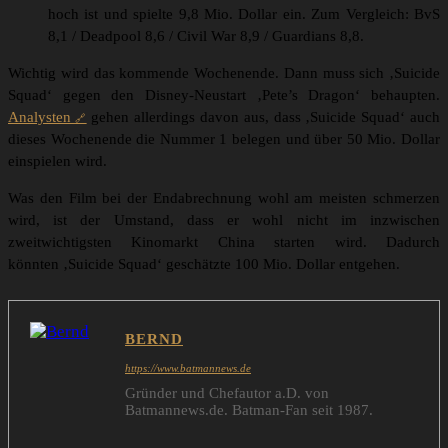
hoch ist und spielte 9,8 Mio. Dollar ein. Zum Vergleich: BvS
8,1 / Deadpool 8,6 / Civil War 8,9 / Guardians 8,8.
Wichtig wird das kommende Wochenende. Dann muss sich ‚Suicide
Squad‘ gegen den Disney-Neustart ‚Pete’s Dragon‘ behaupten.
Analysten
gehen allerdings davon aus, dass ‚Suicide Squad‘ auch
dieses Wochenende die Nummer 1 belegen und über 50 Mio. Dollar
einspielen wird.
Was den Film bei der Endabrechnung wohl am meisten schmerzen
wird, ist der Umstand, dass er wohl nicht im inzwischen
zweitwichtigsten Kinomarkt China starten wird. Dadurch
könnten ‚Suicide Squad‘ geschätzte 100 Mio. Dollar entgehen.
BERND
https://www.batmannews.de
Gründer und Chefautor a.D. von
Batmannews.de. Batman-Fan seit 1987.