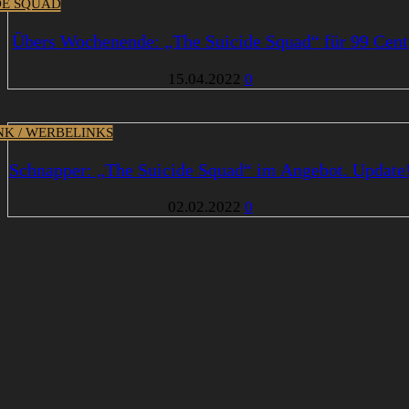
DE SQUAD
Übers Wochenende: „The Suicide Squad“ für 99 Cent
15.04.2022
0
INK / WERBELINKS
Schnapper: „The Suicide Squad“ im Angebot. Update
02.02.2022
0