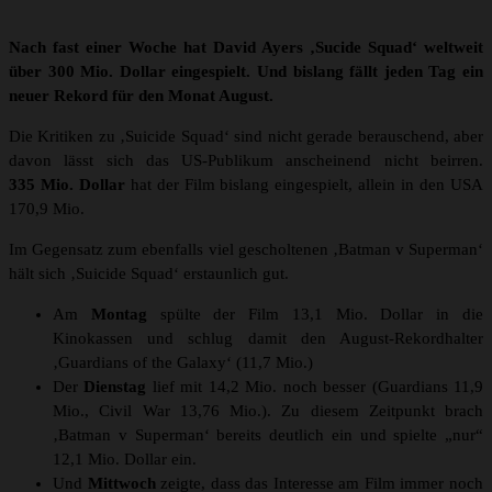
Nach fast einer Woche hat David Ayers ‚Sucide Squad‘ weltweit
über 300 Mio. Dollar eingespielt. Und bislang fällt jeden Tag ein
neuer Rekord für den Monat August.
Die Kritiken zu ‚Suicide Squad‘ sind nicht gerade berauschend, aber
davon lässt sich das US-Publikum anscheinend nicht beirren.
335 Mio. Dollar
hat der Film bislang eingespielt, allein in den USA
170,9 Mio.
Im Gegensatz zum ebenfalls viel gescholtenen ‚Batman v Superman‘
hält sich ‚Suicide Squad‘ erstaunlich gut.
Am
Montag
spülte der Film 13,1 Mio. Dollar in die
Kinokassen und schlug damit den August-Rekordhalter
‚Guardians of the Galaxy‘ (11,7 Mio.)
Der
Dienstag
lief mit 14,2 Mio. noch besser (Guardians 11,9
Mio., Civil War 13,76 Mio.). Zu diesem Zeitpunkt brach
‚Batman v Superman‘ bereits deutlich ein und spielte „nur“
12,1 Mio. Dollar ein.
Und
Mittwoch
zeigte, dass das Interesse am Film immer noch