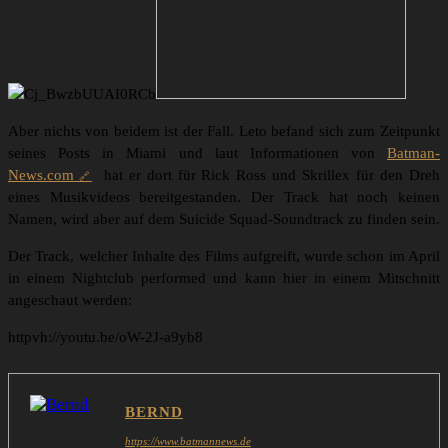
Aber nichts von beidem ist der Fall. Leto befand sich zum Zeitpunkt
seines Posts in Miami und laut Informationen von
Batman-
News.com
hat er dort für Rick Ross und Skrillex für den Dreh
eines Musikvideos bereitgestanden. Der Track hat noch keinen
Namen, wird aber auf dem Suicide Squad-Soundtrack zu finden sein.
Der Track, welcher Inhalte des Films aufgreift, wurde schon im April
in einem Nightclub performed und kann hier in einem Mitschnitt
angeschaut werden:
httpvh://youtu.be/oW-2J-a9yb8
BERND
https://www.batmannews.de