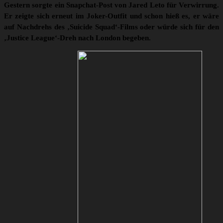
Gestern sorgte ein Snapchat-Post von Jared Leto für Verwirrung.
Er zeigte sich erneut im Joker-Outfit und schon hieß es, er wäre
auf Nachdrehs des ‚Suicide Squad‘-Films oder würde sich für den
‚Justice League‘-Dreh nach London begeben.