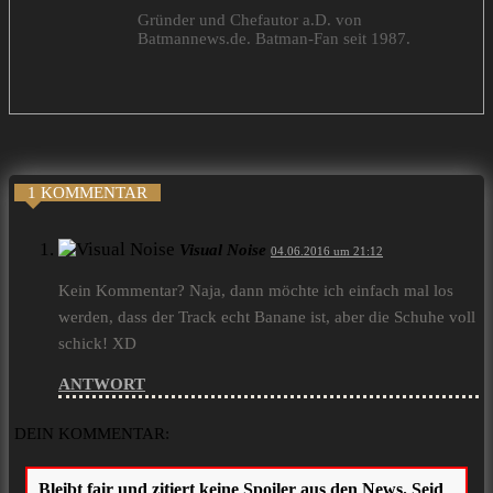
Gründer und Chefautor a.D. von
Batmannews.de. Batman-Fan seit 1987.
1 KOMMENTAR
Visual Noise
04.06.2016 um 21:12
Kein Kommentar? Naja, dann möchte ich einfach mal los
werden, dass der Track echt Banane ist, aber die Schuhe voll
schick! XD
ANTWORT
DEIN KOMMENTAR: