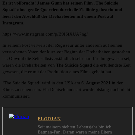
Es ist vollbracht! James Gunn hat seinen Film ‚The Suicide
Squad‘ ohne große Querelen durch die Ziellinie gebracht und
feiert den Abschluß der Dreharbeiten mit einem Post auf
Instagram.
https://www.instagram.com/p/B9ISfXUA7ng/
In seinem Post verweist der Regisseur unter anderem auf seinen
verstorbenen Vater, der kurz vor Beginn der Dreharbeiten gestorben
ist. Obwohl die Zeit selbstverständlich sehr hart für ihn gewesen sei,
wären die Dreharbeiten von
The Suicide Squad
die erfüllendste Zeit
gewesen, die er mit der Produktion eines Films gehabt hat.
‘The Suicide Squad‘ wird in den USA am
6. August 2021
in den
Kinos zu sehen sein. Ein Deutschlandstart wurde bislang noch nicht
kommuniziert.
FLORIAN
Seit meinem siebten Lebensjahr bin ich
Batman-Fan. Daran waren meine Eltern