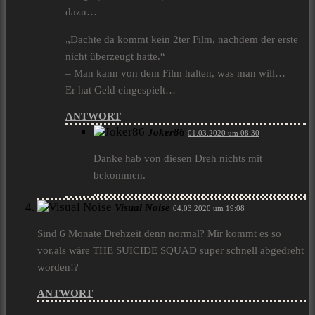
dazu…
„Dachte da kommt kein 2ter Film, nachdem der erste
nicht überzeugt hatte.“
– Man kann von dem Film halten, was man will…
Er hat Geld eingespielt…
ANTWORT
Joker86
01.03.2020 um 08:30
Danke hab von diesen Dreh nichts mit
bekommen.
Visual Noise
04.03.2020 um 19:08
Sind 6 Monate Drehzeit denn normal? Mir kommt es so
vor,als wäre THE SUICIDE SQUAD super schnell abgedreht
worden!?
ANTWORT