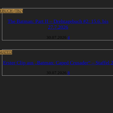
EBUCH (TB2)
The Batman: Part II – Drehtagebuch #2: 15.6. bis
27.7.2026
30.07.2026
4
MATED
Erster Clip aus „Batman: Caped Crusader“ – Staffel 
30.07.2026
8