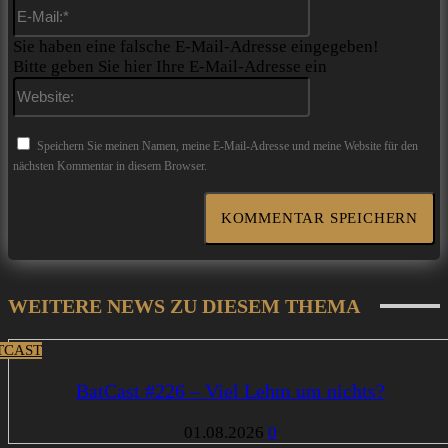
E-
Mail:*
Sie haben eine falsche E-Mail-Adresse eingegeben!
Bitte geben Sie hier Ihre E-Mail-Adresse ein
Website:
Speichern Sie meinen Namen, meine E-Mail-Adresse und meine Website für den
nächsten Kommentar in diesem Browser.
WEITERE NEWS ZU DIESEM THEMA
TCAST
BatCast #226 – Viel Lehm um nichts?
01.08.2026
0