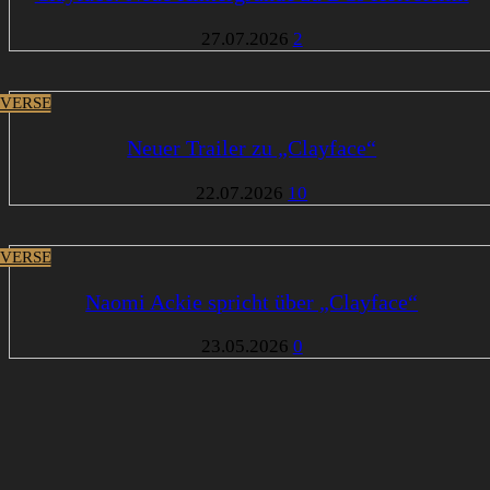
27.07.2026
2
VERSE
Neuer Trailer zu „Clayface“
22.07.2026
10
VERSE
Naomi Ackie spricht über „Clayface“
23.05.2026
0