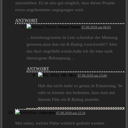
anzustreben. Es ist also gut möglich, dass dieses Projekt
etwas ungehemmter angegangen wird.
ANTWORT
Visual Noise
07.06.2018 um 06:03
…beziehungsweise ist Leto scheinbar der Meinung
gewesen,dass ihm ein R-Rating vorschwebt!? Aber
das Ayer angefleht wurde,halte ich für eine stark
überzogene Behauptung…
ANTWORT
Mr. Mxy
07.06.2018 um 23:06
Hab das nicht mehr so genau in Erinnerung. So
oder so könnte das bedeuten, dass man mit
diesem Film ein R-Rating anstrebt.
Jokerfan
07.06.2018 um 12:24
Mal sehen, welche Filme wirklich gedreht werden.