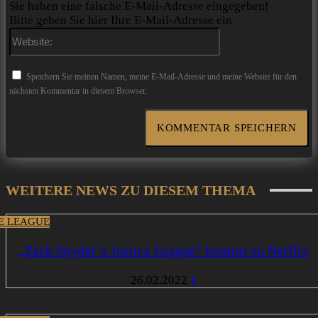
Sie haben eine falsche E-Mail-Adresse eingegeben!
Bitte geben Sie hier Ihre E-Mail-Adresse ein
Website:
Speichern Sie meinen Namen, meine E-Mail-Adresse und meine Website für den
nächsten Kommentar in diesem Browser.
WEITERE NEWS ZU DIESEM THEMA
CE LEAGUE
„Zack Snyder’s Justice League“ kommt zu Netflix
26.02.2022
1