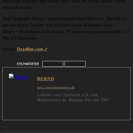
Haushalte erreichte und seitens HBO Max als enorm großer Erfolg
verbucht wurde.
Zum Vergleich: Disney+ vermeldete mit dem Start von ‚The Falcon
and the Winter Soldier‘ den erfolgreichsten Serienstart einer
Disney+-Produktion. Laut Samba TV Auswertung entspricht dies 1,7
Mio US-Haushalte.
Quelle:
Deadline.com
STICHWÖRTER
Box Office
snyder cut
BERND
https://www.batmannews.de
Gründer und Chefautor a.D. von
Batmannews.de. Batman-Fan seit 1987.