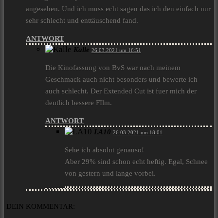
angesehen. Und ich muss echt sagen das ich den einfach nur
sehr schlecht und enttäuschend fand.
ANTWORT
Kalle
26.03.2021 um 16:51
Die Kinofassung von BvS war nach meinem
Geschmack auch nicht besonders und bewerte ich
auch schlecht. Der Extended Cut ist fuer mich der
deutlich bessere FIlm.
ANTWORT
LA10
26.03.2021 um 18:01
Sehe ich absolut genauso!
Aber 29% sind schon echt heftig. Egal, Schnee
von gestern und lange vorbei.
DEIN KOMMENTAR: