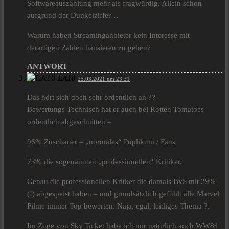
Softwareauszählung mehr als fragwürdig. Allein schon
aufgrund der Dunkelziffer…
Warum haben Streaminganbieter kein Interesse mit
derartigen Zahlen hausieren zu gehen?
ANTWORT
LA10
25.03.2021 um 23:31
Das hört sich doch sehr ordentlich an ??
Bewertungs Technisch hat er auch bei Rotten Tomatoes
ordentlich abgeschnitten –
96% Zuschauer – „normales“ Puplikum / Fans
73% die sogenannten „professionellen“ Kritiker.
Genau die professionellen Kritker die damals BvS mit 29%
(!) abgespeist haben – und grundsätzlich gefühlt alle Marvel
Filme immer Top bewerten. Naja, egal, leidiges Thema ?.
Im Zuge von Sky Ticket habe ich mir natürlich auch WW84