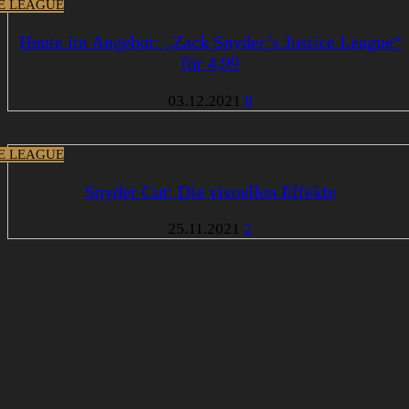
CE LEAGUE
Heute im Angebot: „Zack Snyder’s Justice League“
für 4,99
03.12.2021
0
CE LEAGUE
Snyder Cut: Die visuellen Effekte
25.11.2021
2