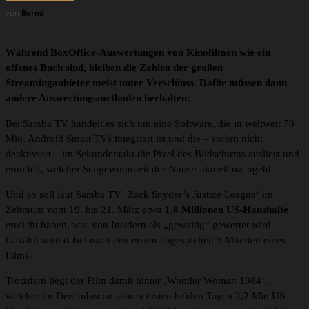
von
Bernd
Während BoxOffice-Auswertungen von Kinofilmen wie ein
offenes Buch sind, bleiben die Zahlen der großen
Streaminganbieter meist unter Verschluss. Dafür müssen dann
andere Auswertungsmethoden herhalten:
Bei Samba TV handelt es sich um eine Software, die in weltweit 70
Mio. Android Smart TVs integriert ist und die – sofern nicht
deaktiviert – im Sekundentakt die Pixel des Bildschirms ausliest und
ermittelt, welcher Sehgewohnheit der Nutzer aktuell nachgeht.
Und so soll laut Samba TV ‚Zack Snyder’s Justice League‘ im
Zeitraum vom 19. bis 21. März etwa
1,8 Millionen US-Haushalte
erreicht haben, was von Insidern als „gewaltig“ gewertet wird.
Gezählt wird dabei nach den ersten abgespielten 5 Minuten eines
Films.
Trotzdem liegt der Film damit hinter ‚Wonder Woman 1984‘,
welcher im Dezember an seinen ersten beiden Tagen 2,2 Mio US-