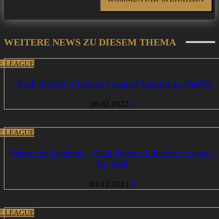
WEITERE NEWS ZU DIESEM THEMA
CE LEAGUE
„Zack Snyder’s Justice League“ kommt zu Netflix
26.02.2022
1
CE LEAGUE
Heute im Angebot: „Zack Snyder’s Justice League“
für 4,99
03.12.2021
0
CE LEAGUE