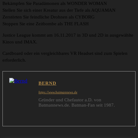
Bekämpfen Sie Paradämonen als WONDER WOMAN
Stellen Sie sich einer Kreatur aus der Tiefe als AQUAMAN
Zerstörten Sie feindliche Drohnen als CYBORG
Stoppen Sie eine Zeitbombe als THE FLASH
Justice League kommt am 16.11.2017 in 3D und 2D in ausgewählte
Kinos und IMAX.
Cardboard oder ein vergleichbares VR Headset sind zum Spielen
erforderlich.
BERND
https://www.batmannews.de
Gründer und Chefautor a.D. von
Batmannews.de. Batman-Fan seit 1987.