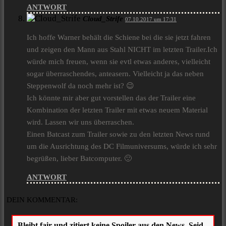
ANTWORT
Cloud_Strife
07.10.2017 um 17:31
Ich hoffe Warner behält die Schiene bei die sie jetzt fahren
und zeigen den Mann aus Stahl NICHT im letzten Trailer.Ich
würde mich freuen, wenn sie evtl etwas anderes, vielleicht
sogar überraschendes, anteasern. Vielleicht ja das neben
Steppenwolf da noch mehr ist? 😉
Ich könnte mir aber gut vorstellen das der Trailer eine
Kombination der letzten Trailer mit etwas neuem Material
wird. Lassen wir uns überraschen.
Einen Batcast zum Trailer sowie zu den letzten News rund
um die Ausrichtung des DC Filmuniversums, würde ich sehr
begrüßen, lieber Batcomputer. 🙂
ANTWORT
DEIN KOMMENTAR: