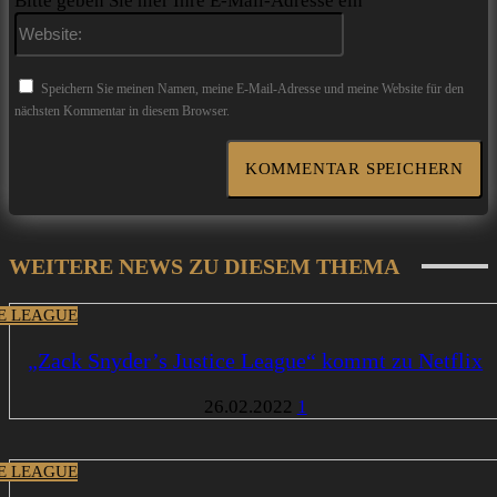
Bitte geben Sie hier Ihre E-Mail-Adresse ein
Website:
Speichern Sie meinen Namen, meine E-Mail-Adresse und meine Website für den
nächsten Kommentar in diesem Browser.
WEITERE NEWS ZU DIESEM THEMA
CE LEAGUE
„Zack Snyder’s Justice League“ kommt zu Netflix
26.02.2022
1
CE LEAGUE