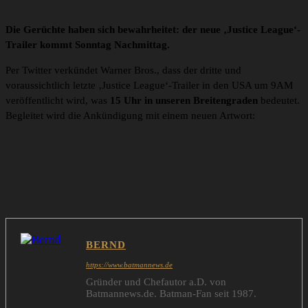
Die Gerüchte haben sich bewahrheitet: der neue ‚Justice League‘-
Trailer kommt Sonntag Nachmittag.
Per Twitter verkündet Warner Bros., dass der dritte und
voraussichtlich letzte ‚Justice League‘-Trailer in den USA um 9AM
veröffentlicht wird, was
15 Uhr in unseren Breitengraden
bedeutet.
Begleitet wird die Ankündigung mit einem neuen Artwort:
BERND
https://www.batmannews.de
Gründer und Chefautor a.D. von
Batmannews.de. Batman-Fan seit 1987.