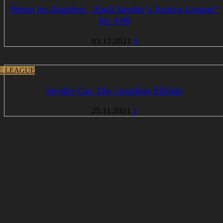
Heute im Angebot: „Zack Snyder’s Justice League“
für 4,99
03.12.2021
0
CE LEAGUE
Snyder Cut: Die visuellen Effekte
25.11.2021
2