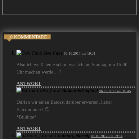
10 KOMMENTARE
Two Face
06.10.2017 um 19:31
Also ich weiß heute schon was ich am Sonntag um 15:00
Uhr machen werde… ?
ANTWORT
BatmaninEngland
06.10.2017 um 19:45
Dürfen wir einen Batcast darüber erwarten, lieber
Batcomputer? 🙂
*Biiiiiitte*
ANTWORT
batman_himself
06.10.2017 um 19:54