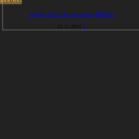
CE LEAGUE
Snyder Cut: Die visuellen Effekte
25.11.2021
2