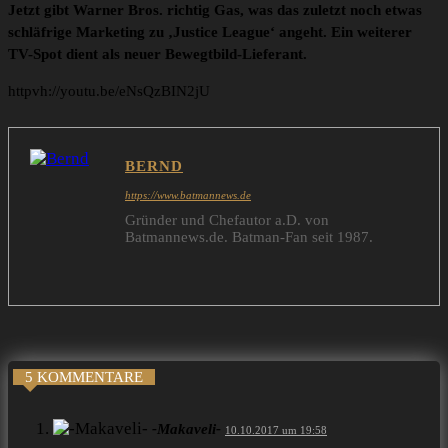
Jetzt gibt Warner Bros. richtig Gas, was das zuletzt noch etwas
schläfrige Marketing zu ‚Justice League‘ angeht. Ein weiterer
TV-Spot dient als neuer Bewegtbild-Lieferant.
httpvh://youtu.be/eNsQzBIN2jU
BERND
https://www.batmannews.de
Gründer und Chefautor a.D. von
Batmannews.de. Batman-Fan seit 1987.
5 KOMMENTARE
-Makaveli-
10.10.2017 um 19:58