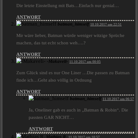
Die letzte Einstellung mit Bats…Einfach nur genial…
ANTWORT
batman_himself
10.10.2017 um 22:51
Mir wäre lieber, Batman würde weniger witzige Sprüche
machen, das tut echt schon weh….?
ANTWORT
-Makaveli-
11.10.2017 um 00:05
Zum Glück sind es nur One Liner …Die passen zu Batman
finde ich…Geht also völlig in Ordnung
ANTWORT
batman_himself
11.10.2017 um 06:57
Ja, Oneliner gab es auch in „Batman & Robin“. Die
passten GAR NICHT…
ANTWORT
Mathias R.
11.10.2017 um 10:57