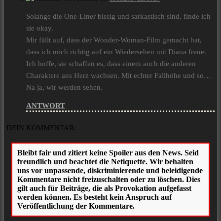
Solange die One-Liner bissig und sarkastisch sind, finde ich
sie okay.
Mir fällt auf, dass der Wonder-Woman-Film gemacht hat,
dass ich mich richtig auf ein Wiedersehen mit Diana freue.
Ich hoffe, sie schaffen es, dass einem auch die anderen
Charaktere ans Herz wachsen. Mit echter Fallhöhe und so…
Na ja, wir werden sehen.
ANTWORT
DEIN KOMMENTAR: