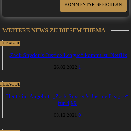
WEITERE NEWS ZU DIESEM THEMA
CE LEAGUE
„Zack Snyder’s Justice League“ kommt zu Netflix
26.02.2022
1
CE LEAGUE
Heute im Angebot: „Zack Snyder’s Justice League“
für 4,99
03.12.2021
0