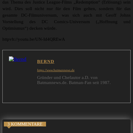
das Thema des Justice League-Films „Redemption“ (Erlösung) sein
wird. Dies soll nicht nur für den Film gelten, sondern für das
gesamte DC-Filmuniversum, was sich auch mit Geoff Johns
Vorstellung des DC Comics-Universum („Hoffnung und
Optimismus“) decken würde.
httpvh://youtu.be/UN-Id4QREwA
BERND
https://www.batmannews.de
Gründer und Chefautor a.D. von
Batmannews.de. Batman-Fan seit 1987.
3 KOMMENTARE