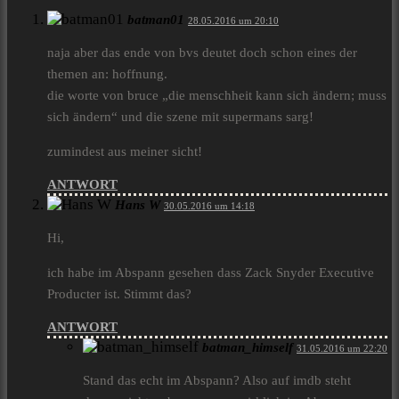
batman01
28.05.2016 um 20:10
naja aber das ende von bvs deutet doch schon eines der
themen an: hoffnung.
die worte von bruce „die menschheit kann sich ändern; muss
sich ändern“ und die szene mit supermans sarg!
zumindest aus meiner sicht!
ANTWORT
Hans W
30.05.2016 um 14:18
Hi,
ich habe im Abspann gesehen dass Zack Snyder Executive
Producter ist. Stimmt das?
ANTWORT
batman_himself
31.05.2016 um 22:20
Stand das echt im Abspann? Also auf imdb steht