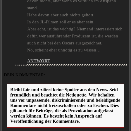
davon nichts, aber wenn es wirklich im Abspann
stand…
Habe davon aber auch nichts gehört.
In den JL-Filmen soll er es aber sein.
Aber echt, ist das wichtig? Niemand interessiert sich
dafür, wer ausführender Produzent ist, die werden
auch nicht bei den Oscars ausgezeichnet.
Nö, scheint eher unnötig es zu wissen…
ANTWORT
DEIN KOMMENTAR: