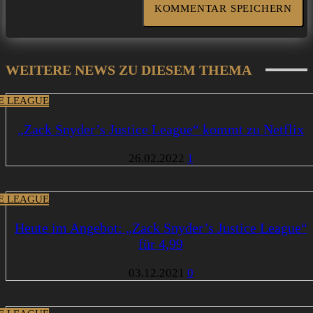
WEITERE NEWS ZU DIESEM THEMA
CE LEAGUE
„Zack Snyder’s Justice League“ kommt zu Netflix
26.02.2022
1
CE LEAGUE
Heute im Angebot: „Zack Snyder’s Justice League“
für 4,99
03.12.2021
0