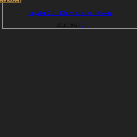
CE LEAGUE
Snyder Cut: Die visuellen Effekte
25.11.2021
2