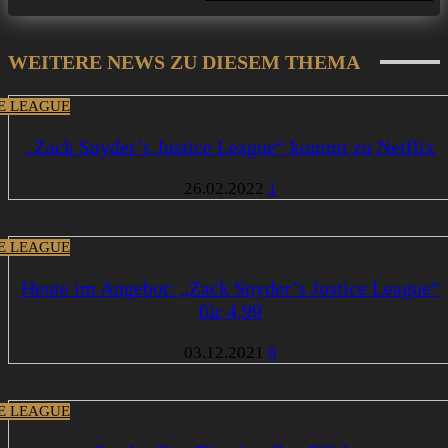
WEITERE NEWS ZU DIESEM THEMA
CE LEAGUE
„Zack Snyder’s Justice League“ kommt zu Netflix
26.02.2022
1
CE LEAGUE
Heute im Angebot: „Zack Snyder’s Justice League“
für 4,99
03.12.2021
0
CE LEAGUE