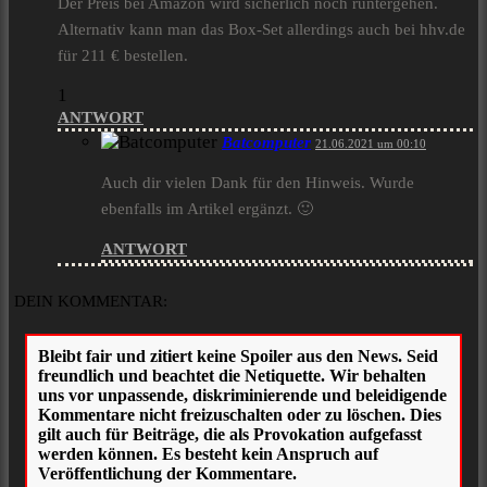
Der Preis bei Amazon wird sicherlich noch runtergehen.
Alternativ kann man das Box-Set allerdings auch bei hhv.de
für 211 € bestellen.
1
ANTWORT
Batcomputer
21.06.2021 um 00:10
Auch dir vielen Dank für den Hinweis. Wurde
ebenfalls im Artikel ergänzt. 🙂
ANTWORT
DEIN KOMMENTAR: