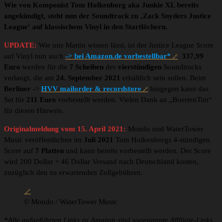
Wie von Komponist Tom Holkenborg aka Junkie XL bereits
angekündigt, steht nun der Soundtrack zu ‚Zack Snyders Justice
League‘ auf klassischem Vinyl in den Startlöchern.
UPDATE:
Wie uns Martin wissen lässt, ist der Justice League Score
auf Vinyl nun auch
-> bei Amazon.de vorbestellbar*
.
337,99
Euro
werden für die
7 Scheiben
des
vierstündigen
Soundtracks
verlangt, die am
24. September 2021
erhältlich sein sollen. Beim
Berliner
->
HVV mailorder & recordstore
hingegen kann das
Set für
211 Euro
vorbestellt werden. Vielen Dank an „BoertenTim“
für diesen Hinweis.
Originalmeldung vom 15. April 2021:
Mondo und WaterTower
Music veröffentlichen im
Juli 2021
Tom Holkenborgs 4-stündigen
Score auf
7 Platten
und kann bereits vorbestellt werden. Der Score
wird 200 Dollar + 46 Dollar Versand nach Deutschland kosten,
zuzüglich den zu erwartenden Zollgebühren.
© Mondo / WaterTower Music
*Alle aufgeführten Links zu Amazon sind sogenannte Affiliate-Links.