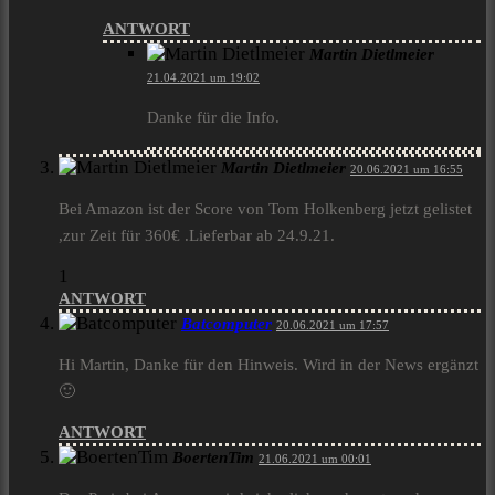
ANTWORT
Martin Dietlmeier
21.04.2021 um 19:02
Danke für die Info.
Martin Dietlmeier
20.06.2021 um 16:55
Bei Amazon ist der Score von Tom Holkenberg jetzt gelistet
,zur Zeit für 360€ .Lieferbar ab 24.9.21.
1
ANTWORT
Batcomputer
20.06.2021 um 17:57
Hi Martin, Danke für den Hinweis. Wird in der News ergänzt
🙂
ANTWORT
BoertenTim
21.06.2021 um 00:01