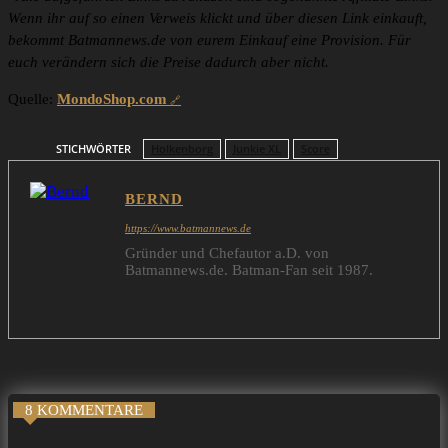
Wenn ihr auf so einen Verweis klickt und über diesen Link einkauft,
bekommt Batmannews.de von eurem Einkauf eine Provision. Für
euch verändern sich die Preise dadurch aber nicht.
Quelle:
MondoShop.com
STICHWÖRTER
Holkenborg
Junkie XL
Score
BERND
https://www.batmannews.de
Gründer und Chefautor a.D. von
Batmannews.de. Batman-Fan seit 1987.
8 KOMMENTARE