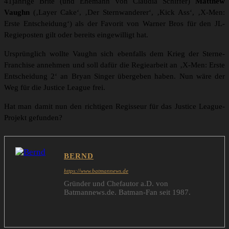
41jährige Brite (und Ehemann von Claudia Schiffer)
Matthew
Vaughn
(‚Layer Cake‘, ‚Der Sternwanderer‘, ‚Kick Ass‘, ‚X-Men:
Erste Entscheidung‘) als der Favorit von Warner Bros für den JL-
Regieposten gilt oder bereits eingewilligt hat.
Ursprünglich wollte Vaughn sich ebenfalls dem Krieg der Sterne-
Franchise annehmen und soll dafür die Regiearbeit an ‚X-Men: Erste
Entscheidung 2‘ an Bryan Singer übergeben haben. Nun wäre der
Weg für die Justice League frei.
Hat man damit nun den richtigen Regisseur für das Justice League-
Projekt gefunden?
BERND
https://www.batmannews.de
Gründer und Chefautor a.D. von
Batmannews.de. Batman-Fan seit 1987.