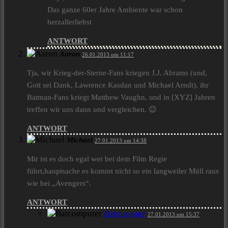
Das ganze 60er Jahre Ambiente war schon
herzallerliebst
ANTWORT
Aaron
26.01.2013 um 11:17
Tja, wir Krieg-der-Sterne-Fans kriegen J.J. Abrams (und,
Gott sei Dank, Lawrence Kasdan und Michael Arndt), ihr
Batman-Fans kriegt Matthew Vaughn, und in [XYZ] Jahren
treffen wir uns dann und vergleichen. 😉
ANTWORT
Michael
27.01.2013 um 14:38
Mir ist es doch egal wer bei dem Film Regie
führt,hauptsache es kommt nicht so ein langweiler Müll raus
wie bei „Avengers“.
ANTWORT
Batcomputer
27.01.2013 um 15:37