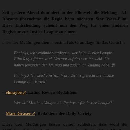
Seit gestern Abend dominiert in der Filmwelt die Meldung, J.J.
Abrams übernehme die Regie beim nächsten Star Wars-Film.
Diese Entscheidung scheint nun den Weg für einen anderen
Regisseur zur Justice League zu ebnen.
3 Twitter-Meldungen dienen erstmal als Grundlage für das Gerücht:
Fanboys, ich verkünde stattdessen, wer beim Justice League-
Film Regie führen wird. Vertraut auf das was ich weiß. Sie
haben jemanden den ich mag und zudem ich Zugang habe 🙂
Fanboys! Hinweis! Ein Star Wars Verlust gereicht der Justice
Leauge zum Vorteil!
–
elmaybe
, Latino Review-Redakteur
Wer will Matthew Vaughn als Regisseur für Justice League?
–
Marc Graser
, Redakteur der Daily Variety
Diese drei Meldungen lassen darauf schließen, dass wohl der