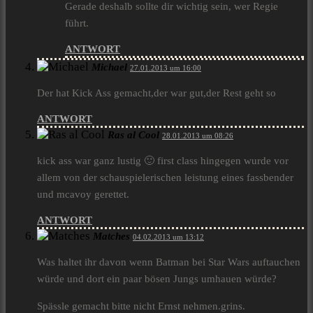
Gerade deshalb sollte dir wichtig sein, wer Regie
führt.
ANTWORT
Michael
27.01.2013 um 16:00
Der hat Kick Ass gemacht,der war gut,der Rest geht so
ANTWORT
Ras al Cool
28.01.2013 um 08:26
kick ass war ganz lustig 🙂 first class hingegen wurde vor
allem von der schauspielerischen leistung eines fassbender
und mcavoy gerettet.
ANTWORT
Matches
04.02.2013 um 13:12
Was haltet ihr davon wenn Batman bei Star Wars auftauchen
würde und dort ein paar bösen Jungs umhauen würde?
Spässle gemacht bitte nicht Ernst nehmen.grins.