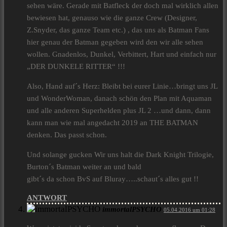
sehen wäre. Gerade mit Batfleck der doch mal wirklich allen
bewiesen hat, genauso wie die ganze Crew (Designer,
Z.Snyder, das ganze Team etc.) , das uns als Batman Fans
hier genau der Batman gegeben wird den wir alle sehen
wollen. Gnadenlos, Dunkel, Verbittert, Hart und einfach nur
„DER DUNKELE RITTER“ !!!
Also, Hand auf´s Herz: Bleibt bei eurer Linie…bringt uns JL
und WonderWoman, danach schön den Plan mit Aquaman
und alle anderen Superhelden plus JL 2 …und dann, dann
kann man wie mal angedacht 2019 an THE BATMAN
denken. Das passt schon.
Und solange gucken Wir uns halt die Dark Knight Trilogie,
Burton´s Batman weiter an und bald
gibt´s da schon BvS auf Bluray…..schaut´s alles gut !!
ANTWORT
immortalPSYCHO
05.04.2016 um 01:28