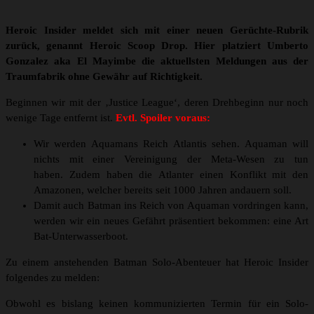
Heroic Insider meldet sich mit einer neuen Gerüchte-Rubrik
zurück, genannt Heroic Scoop Drop. Hier platziert Umberto
Gonzalez aka El Mayimbe die aktuellsten Meldungen aus der
Traumfabrik ohne Gewähr auf Richtigkeit.
Beginnen wir mit der ‚Justice League‘, deren Drehbeginn nur noch
wenige Tage entfernt ist.
Evtl. Spoiler voraus:
Wir werden Aquamans Reich Atlantis sehen. Aquaman will
nichts mit einer Vereinigung der Meta-Wesen zu tun
haben. Zudem haben die Atlanter einen Konflikt mit den
Amazonen, welcher bereits seit 1000 Jahren andauern soll.
Damit auch Batman ins Reich von Aquaman vordringen kann,
werden wir ein neues Gefährt präsentiert bekommen: eine Art
Bat-Unterwasserboot.
Zu einem anstehenden Batman Solo-Abenteuer hat Heroic Insider
folgendes zu melden:
Obwohl es bislang keinen kommunizierten Termin für ein Solo-