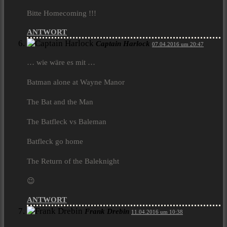
Bitte Homecoming !!!
ANTWORT
Captain Harlock
07.04.2016 um 20:47
… wie wäre es mit …
Batman alone at Wayne Manor
The Bat and the Man
The Batfleck vs Baleman
Batfleck go home
The Return of the Baleknight
😉
ANTWORT
Frank Drebin
11.04.2016 um 10:38