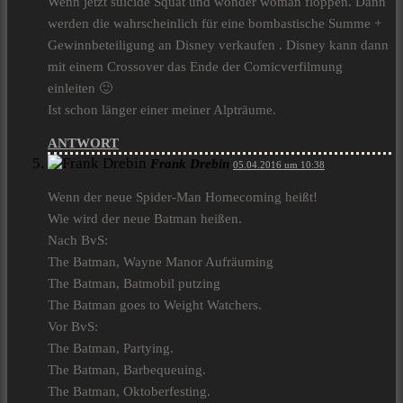
Wenn jetzt suicide Squat und wonder woman floppen. Dann
werden die wahrscheinlich für eine bombastische Summe +
Gewinnbeteiligung an Disney verkaufen . Disney kann dann
mit einem Crossover das Ende der Comicverfilmung
einleiten 🙂
Ist schon länger einer meiner Alpträume.
ANTWORT
Frank Drebin
05.04.2016 um 10:38
Wenn der neue Spider-Man Homecoming heißt!
Wie wird der neue Batman heißen.
Nach BvS:
The Batman, Wayne Manor Aufräuming
The Batman, Batmobil putzing
The Batman goes to Weight Watchers.
Vor BvS:
The Batman, Partying.
The Batman, Barbequeuing.
The Batman, Oktoberfesting.