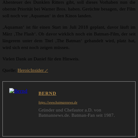
Abenteuer des Dunklen Ritters gibt, soll dieses Vorhaben nun die
oberste Priorität bei Warner Bros. haben. Gerüchte besagen, der Film
soll noch vor ‚Aquaman‘ in den Kinos landen.
‚Aquaman‘ ist für einen Start im Juli 2018 geplant, davor läuft im
März ‚The Flash‘. Ob davor wirklich noch ein Batman-Film, der seit
längerem unter dem Titel ‚The Batman‘ gehandelt wird, platz hat,
wird sich erst noch zeigen müssen.
Vielen Dank an Daniel für den Hinweis.
Quelle:
HeroicInsider
BERND
https://www.batmannews.de
Gründer und Chefautor a.D. von
Batmannews.de. Batman-Fan seit 1987.