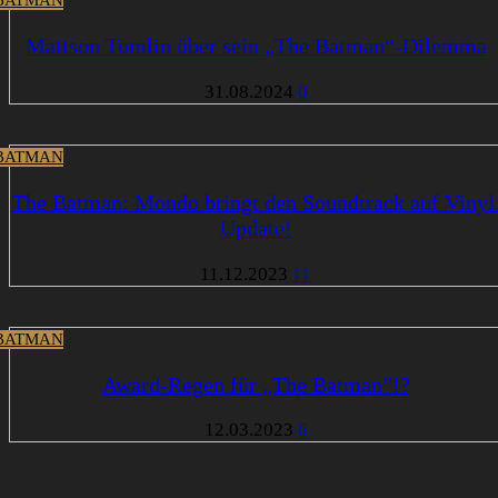
BATMAN
Mattson Tomlin über sein „The Batman“-Dilemma
31.08.2024
0
BATMAN
The Batman: Mondo bringt den Soundtrack auf Vinyl
Update!
11.12.2023
11
BATMAN
Award-Regen für „The Batman”!?
12.03.2023
6