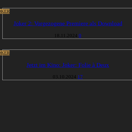
OKER
Joker 2: Vorgezogene Premiere als Download
18.11.2024
0
OKER
Jetzt im Kino: Joker: Folie à Deux
03.10.2024
17