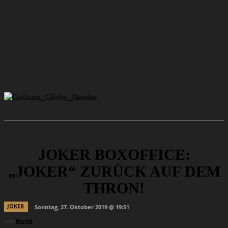
JOKER BOXOFFICE:
„JOKER“ ZURÜCK AUF DEM
THRON!
JOKER
Sonntag, 27. Oktober 2019 @ 19:51
von
Bernd