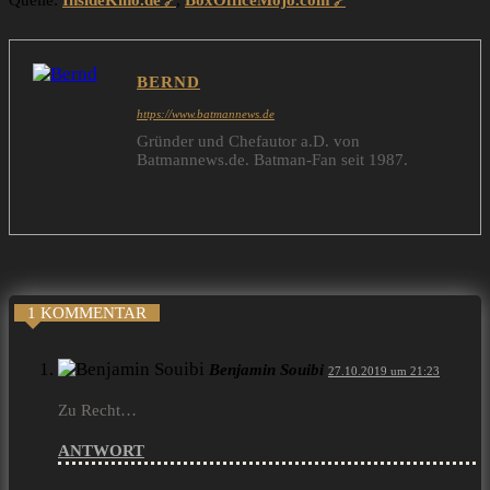
Quelle:
InsideKino.de
,
BoxOfficeMojo.com
BERND
https://www.batmannews.de
Gründer und Chefautor a.D. von
Batmannews.de. Batman-Fan seit 1987.
1 KOMMENTAR
Benjamin Souibi
27.10.2019 um 21:23
Zu Recht…
ANTWORT