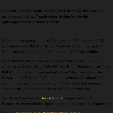
In einem knappen Rennen gegen „Maleficent: Mistress of Evil“
eroberte sich „Joker“ nach seiner dritten Woche die
Spitzenposition der Charts zurück!
Mit nur einem übersichtlichen Rückgang von 35 Prozent und US-
Einnahmen von
18,9 Mio. Dollar
bleibt der Clownprinz spitze!
Damit steht der Joker in den USA nun bei
277,5 Mio. Dollar
.
International holte der Film weitere
47,8 Mio. Dollar
hinzu und
stock das weltweite Einspiel der 55-Mio. Dollar-Produktion auf
fast
850 Mio
. Dollar auf. Damit gelingt „Joker“ das bislang höchste
Einspiel eines Films mit R-Rating und löst damit „Deadpool“ ab.
Auch hat er damit „Wonder Woman“ (821,8) überholt und macht
sich nun auf „Batman v Superman“ (873,6) einzuholen.
Für Deutschland rechnet
InsideKino
mit geschätzten
450.000
Besuchern
erneut mit der Spitzenposition der deutschen Kinocharts.