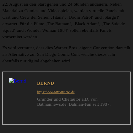
22. August an den Start gehen und 24 Stunden andauern. Neben
Material zu Comics und Videospielen, werden virtuelle Panels mit
Cast und Crew der Serien ‚Titans‘, ‚Doom Patrol‘ und ‚Stargirl‘
erwartet. Für die Filme ‚The Batman‘, ‚Black Adam‘, ‚The Suicide
Squad‘ und ‚Wonder Woman 1984‘ sollen ebenfalls Panels
vorbereitet werden.
Es wird vermutet, dass dies Warner Bros. eigene Convention darstellt
als Alternative zur San Diego Comic Con, welche dieses Jahr
ebenfalls nur digital abgehalten wird.
BERND
https://www.batmannews.de
Gründer und Chefautor a.D. von
Batmannews.de. Batman-Fan seit 1987.