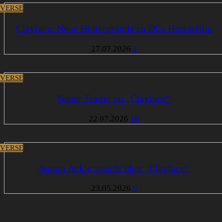
VERSE
Clayface: Neue Hintergründe zu DCs Horrorfilm
27.07.2026
2
VERSE
Neuer Trailer zu „Clayface“
22.07.2026
10
VERSE
Naomi Ackie spricht über „Clayface“
23.05.2026
0