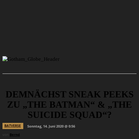
DEMNÄCHST SNEAK PEEKS
ZU „THE BATMAN“ & „THE
SUICIDE SQUAD“?
BATVERSE
Sonntag, 14. Juni 2020 @ 0:56
von
Bernd