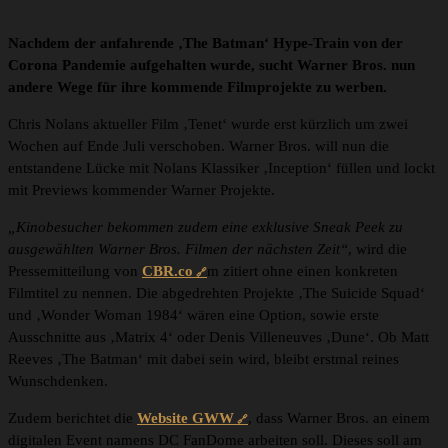
Nachdem der anfahrende ‚The Batman‘ Hype-Train von der
Corona Pandemie aufgehalten wurde, sucht Warner Bros. nun
andere Wege für ihre kommende Filmprojekte zu werben.
Chris Nolans aktueller Film ‚Tenet‘ wurde erst kürzlich um zwei
Wochen auf Ende Juli verschoben. Warner Bros. will nun die
entstandene Lücke mit Nolans Klassiker ‚Inception‘ füllen und lockt
mit Previews kommender Warner Projekte.
„Kinobesucher bekommen zudem eine exklusive Sneak Peek zu
ausgewählten Warner Bros. Filmen der nächsten Zeit“
, wird die
Pressemitteilung von
CBR.co
m zitiert ohne einen konkreten
Filmtitel zu nennen. Die abgedrehten Projekte ‚The Suicide Squad‘
und ‚Wonder Woman 1984‘ wären eine Option, sowie erste
Ausschnitte aus ‚Matrix 4‘ oder Denis Villeneuves ‚Dune‘. Ob Matt
Reeves ‚The Batman‘ mit dabei sein wird, bleibt erstmal reines
Wunschdenken.
Zudem berichtet die
Website GWW
, dass Warner Bros. an einem
digitalen Event namens DC FanDome arbeiten soll. Dieses soll am