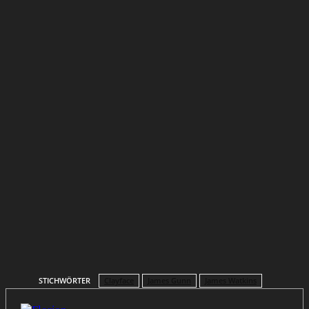
STICHWÖRTER
Clayface
James Gunn
James Watkins