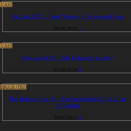
TCAST
BatCast #227 – Dark Victory 3: Liebe und Hass
08.08.2026
1
TCAST
BatCast #226 – Viel Lehm um nichts?
01.08.2026
0
EBUCH (TB2)
The Batman: Part II – Drehtagebuch #2: 15.6. bis
27.7.2026
30.07.2026
4