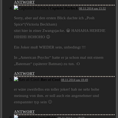
ANTWORT
Captain Harlock
08.11.2014 um 15:32
Sorry, aber auf den ersten Blick dachte ich „Posh
Spice“(Victoria Beckham)
sitzt hier in einer Zwangsjacke. 😀 HAHAHA HEHEHE
HIHIHI HOHOHO 😉
Ein Joker muß WIEDER sein, unbedingt !!!
In „American Psycho“ hatte er ja schon mal mit einem
„Bateman“ (späterer Batman) zu tun. :O
ANTWORT
Ras al Cool
08.11.2014 um 18:49
er wäre zweifellos ein toller joker! hab ne sehr hohe
meinung von ihm. er soll auch ein angenehmer und
entspannter typ sein 🙂
ANTWORT
mindfields