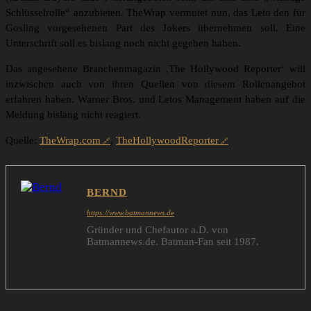
Schlüsselrolle“ anzubieten. TheWrap vermutet nun, das Leto den für
Gosling vorgesehenen Part des Jokers übernehmen soll. Eine
Unterschrift soll es bislang noch nicht gegeben haben.
Das angesehene Branchenmagazin ‚The Hollywood Reporter‘ will
inzwischen auch von ihren Quellen von diesem Rollenangebot
erfahren haben. Warner Bros. und Letos Management haben auf die
Meldung bislang nicht reagiert.
Quelle:
TheWrap.com
,
TheHollywoodReporter
BERND
https://www.batmannews.de
Gründer und Chefautor a.D. von
Batmannews.de. Batman-Fan seit 1987.