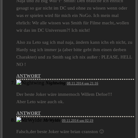
Naja und zu Big Will“i“ Smith: Den brauche ich ehrlich
gesagt so gar nicht im DC und ohne zu wissen wenn oder
was er spielen wird für mich ein NoGo. Ich mein mal
ehrlich: Wir alle wissen was Smith für Filme macht,.wollen
wir das im DC Universum?! Ich nicht!
Also zu Leto sag ich mal naja, ändern kann ichs eh nicht, zu
Hardy sag ich immer ja (aber bitte gebt ihm einen derben
Charakter) und zu Smith sag ich nix außer : PLEASE, HELL
NO !
ANTWORT
Nightwing
08.11.2014 um 21:16
Der beste Joker wäre immernoch Willem Defoe!!!
Aber Leto wäre auch ok.
ANTWORT
MrWylde
09.11.2014 um 02:19
Falsch,der beste Joker wäre brian cranston 🙂