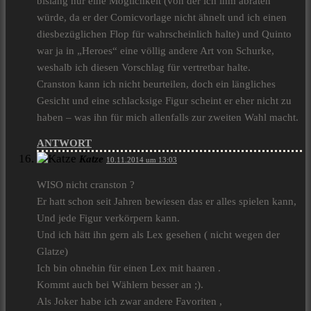
bislang nur eine Möglichkeit (von der ich ihm abraten
würde, da er der Comicvorlage nicht ähnelt und ich einen
diesbezüglichen Flop für wahrscheinlich halte) und Quinto
war ja in „Heroes“ eine völlig andere Art von Schurke,
weshalb ich diesen Vorschlag für vertretbar halte.
Cranston kann ich nicht beurteilen, doch ein längliches
Gesicht und eine schlacksige Figur scheint er eher nicht zu
haben – was ihn für mich allenfalls zur zweiten Wahl macht.
ANTWORT
Katze
10.11.2014 um 13:03
WISO nicht cranston ?
Er hatt schon seit Jahren bewiesen das er alles spielen kann,
Und jede Figur verkörpern kann.
Und ich hätt ihn gern als Lex gesehen ( nicht wegen der
Glatze)
Ich bin ohnehin für einen Lex mit haaren .
Kommt auch bei Wählern besser an ;).
Als Joker habe ich zwar andere Favoriten ,