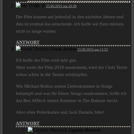
Mr. D
25.06.2015 um 10:38
Der Film kommt auf jedenfall in den nächsten Jahren und
dies ist erstmal das entscheide. Ich hoffe wir Fans müssen
nicht so lange warten.
ANTWORT
Frank Drebin
25.06.2015 um 11:52
Ich hoffe der Film wird sehr gut.
Aber wenn der Film 2018 rauskommt, wird der Chris Terrio
schon schön in die Tasten reinklopfen.
Wie Michael Bolton seinen Liebeskummer in Songs
bekämpft und was für klasse Songs rauskommen, hoffe ich
das Ben Affleck seinen Kummer in The Batman steckt.
Aber ohne Pokerkarten und Jack Daniels, bitte!
ANTWORT
Captain Harlock