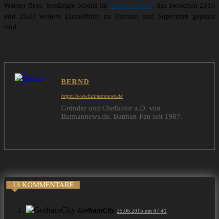
Warner Bros. bestätigte bereits im
Oktober 2014
, das zwischen 2016
und 2020 weitere Einzelfilme zu Batman und Superman geplant
sind.
BERND
https://www.batmannews.de
Gründer und Chefautor a.D. von
Batmannews.de. Batman-Fan seit 1987.
13 KOMMENTARE
GothamCity
25.06.2015 um 07:41