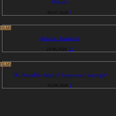
Miracle
05.07.2026
1
 FILMS
Review: Supergirl
24.06.2026
12
 FILMS
DC RoundUp: Man of Tomorrow / Supergirl
03.06.2026
7