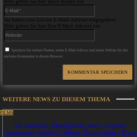
Bitte geben Sie hier Ihren Namen ein
E-
Mail:*
Sie haben eine falsche E-Mail-Adresse eingegeben!
Bitte geben Sie hier Ihre E-Mail-Adresse ein
Website:
Speichern Sie meinen Namen, meine E-Mail-Adresse und meine Website für den
nächsten Kommentar in diesem Browser.
WEITERE NEWS ZU DIESEM THEMA
 FILMS
DC RoundUp: Olsen/Grodd -Serie / Creature
Commandos: Staffel 2 / Mister Terrific-Serie / Miste