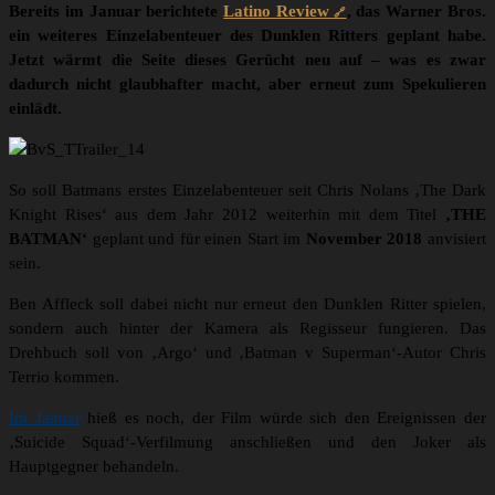
Bereits im Januar berichtete
Latino Review
, das Warner Bros.
ein weiteres Einzelabenteuer des Dunklen Ritters geplant habe.
Jetzt wärmt die Seite dieses Gerücht neu auf – was es zwar
dadurch nicht glaubhafter macht, aber erneut zum Spekulieren
einlädt.
So soll Batmans erstes Einzelabenteuer seit Chris Nolans ‚The Dark
Knight Rises‘ aus dem Jahr 2012 weiterhin mit dem Titel
‚THE
BATMAN‘
geplant und für einen Start im
November 2018
anvisiert
sein.
Ben Affleck soll dabei nicht nur erneut den Dunklen Ritter spielen,
sondern auch hinter der Kamera als Regisseur fungieren. Das
Drehbuch soll von ‚Argo‘ und ‚Batman v Superman‘-Autor Chris
Terrio kommen.
Im Januar
hieß es noch, der Film würde sich den Ereignissen der
‚Suicide Squad‘-Verfilmung anschließen und den Joker als
Hauptgegner behandeln.