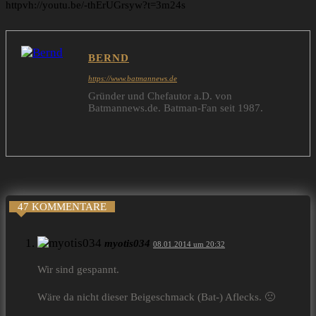
httpvh://youtu.be/-thErUGrsyw?t=3m24s
BERND
https://www.batmannews.de
Gründer und Chefautor a.D. von
Batmannews.de. Batman-Fan seit 1987.
47 KOMMENTARE
myotis034
08.01.2014 um 20:32
Wir sind gespannt.
Wäre da nicht dieser Beigeschmack (Bat-) Aflecks. 🙁