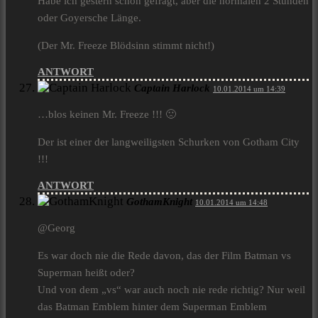
Habe ich gestern schon gefragt, aber die normalen 2 Stunden
oder Goyersche Länge.
(Der Mr. Freeze Blödsinn stimmt nicht!)
ANTWORT
Captain Harlock
10.01.2014 um 14:39
…blos keinen Mr. Freeze !!! 🙁
Der ist einer der langweiligsten Schurken von Gotham City
!!!
ANTWORT
GothamKnight
10.01.2014 um 14:48
@Georg
Es war doch nie die Rede davon, das der Film Batman vs
Superman heißt oder?
Und von dem „vs“ war auch noch nie rede richtig? Nur weil
das Batman Emblem hinter dem Superman Emblem