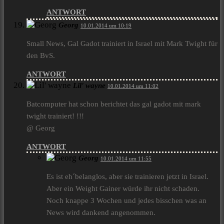
ANTWORT
Georg
10.01.2014 um 10:19
Small News, Gal Gadot trainiert in Israel mit Mark Twight für
den BvS.
ANTWORT
Lil' wayne
10.01.2014 um 11:02
Batcomputer hat schon berichtet das gal gadot mit mark
twight trainiert! !!!
@ Georg
ANTWORT
Georg
10.01.2014 um 11:55
Es ist eh´belanglos, aber sie trainieren jetzt in Israel.
Aber ein Weight Gainer würde ihr nicht schaden.
Noch knappe 3 Wochen und jedes bisschen was an
News wird dankend angenommen.