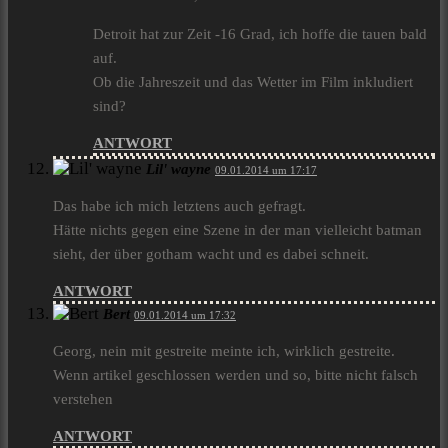
Detroit hat zur Zeit -16 Grad, ich hoffe die tauen bald
auf.
Ob die Jahreszeit und das Wetter im Film inkludiert
sind?
ANTWORT
Lil' wayne
09.01.2014 um 17:17
Das habe ich mich letztens auch gefragt.
Hätte nichts gegen eine Szene in der man vielleicht batman
sieht, der über gotham wacht und es dabei schneit.
ANTWORT
Bert
09.01.2014 um 17:32
Georg, nein mit gestreite meinte ich, wirklich gestreite.
Wenn artikel geschlossen werden und so, bitte nicht falsch
verstehen
ANTWORT