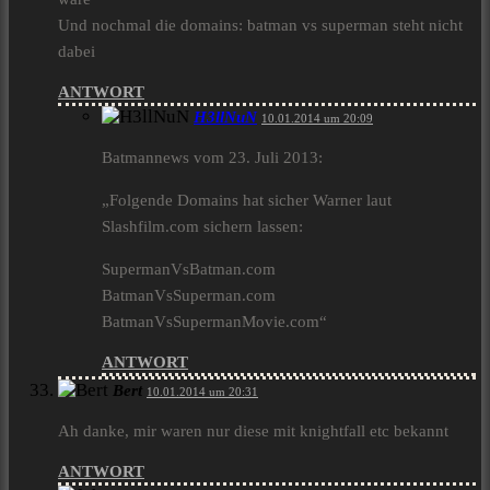
Und nochmal die domains: batman vs superman steht nicht
dabei
ANTWORT
H3llNuN
10.01.2014 um 20:09
Batmannews vom 23. Juli 2013:
„Folgende Domains hat sicher Warner laut
Slashfilm.com sichern lassen:
SupermanVsBatman.com
BatmanVsSuperman.com
BatmanVsSupermanMovie.com“
ANTWORT
Bert
10.01.2014 um 20:31
Ah danke, mir waren nur diese mit knightfall etc bekannt
ANTWORT