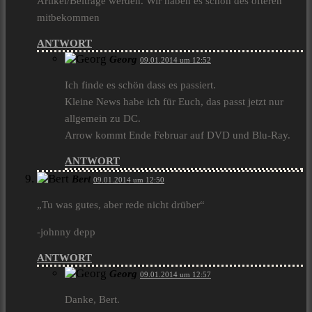
Artikel/Beiträge werden. Wir haben es schon des öfteren
mitbekommen
ANTWORT
Georg
09.01.2014 um 12:52
Ich finde es schön dass es passiert.
Kleine News habe ich für Euch, das passt jetzt nur
allgemein zu DC.
Arrow kommt Ende Februar auf DVD und Blu-Ray.
ANTWORT
Bert
09.01.2014 um 12:50
„Tu was gutes, aber rede nicht drüber“
-johnny depp
ANTWORT
Georg
09.01.2014 um 12:57
Danke, Bert.