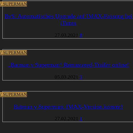
V SUPERMAN
BvS: Automatisches Upgrade auf IMAX-Fassung bei
iTunes
27.03.2021
8
V SUPERMAN
„Batman v Superman“ Remastered-Trailer online!
05.03.2021
5
V SUPERMAN
Batman v Superman: IMAX-Version kommt!
27.02.2021
1