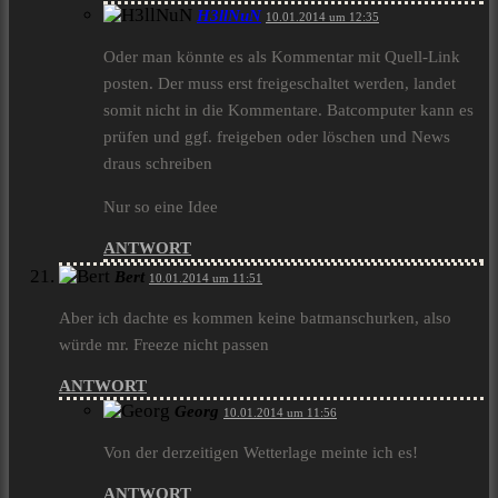
H3llNuN
10.01.2014 um 12:35
Oder man könnte es als Kommentar mit Quell-Link
posten. Der muss erst freigeschaltet werden, landet
somit nicht in die Kommentare. Batcomputer kann es
prüfen und ggf. freigeben oder löschen und News
draus schreiben
Nur so eine Idee
ANTWORT
Bert
10.01.2014 um 11:51
Aber ich dachte es kommen keine batmanschurken, also
würde mr. Freeze nicht passen
ANTWORT
Georg
10.01.2014 um 11:56
Von der derzeitigen Wetterlage meinte ich es!
ANTWORT