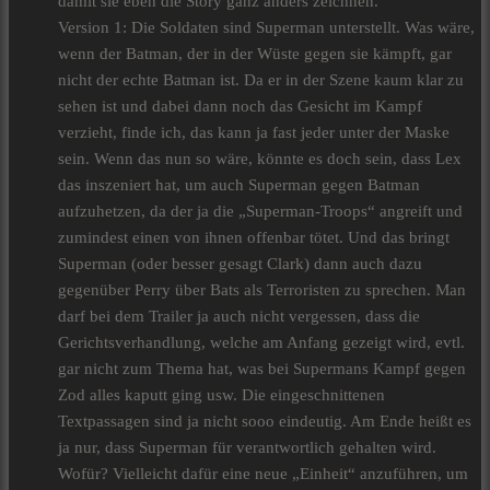
damit sie eben die Story ganz anders zeichnen.
Version 1: Die Soldaten sind Superman unterstellt. Was wäre,
wenn der Batman, der in der Wüste gegen sie kämpft, gar
nicht der echte Batman ist. Da er in der Szene kaum klar zu
sehen ist und dabei dann noch das Gesicht im Kampf
verzieht, finde ich, das kann ja fast jeder unter der Maske
sein. Wenn das nun so wäre, könnte es doch sein, dass Lex
das inszeniert hat, um auch Superman gegen Batman
aufzuhetzen, da der ja die „Superman-Troops“ angreift und
zumindest einen von ihnen offenbar tötet. Und das bringt
Superman (oder besser gesagt Clark) dann auch dazu
gegenüber Perry über Bats als Terroristen zu sprechen. Man
darf bei dem Trailer ja auch nicht vergessen, dass die
Gerichtsverhandlung, welche am Anfang gezeigt wird, evtl.
gar nicht zum Thema hat, was bei Supermans Kampf gegen
Zod alles kaputt ging usw. Die eingeschnittenen
Textpassagen sind ja nicht sooo eindeutig. Am Ende heißt es
ja nur, dass Superman für verantwortlich gehalten wird.
Wofür? Vielleicht dafür eine neue „Einheit“ anzuführen, um