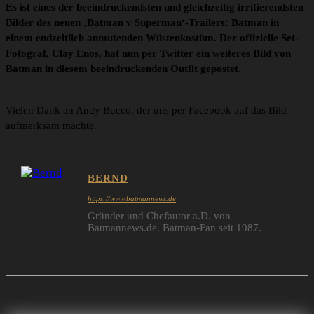
Es ist eines der beeindruckendsten und gleichzeitig irritierendsten
Bilder des neuen ‚Batman v Superman‘-Trailers: Batman in
einem endzeitlich anmutenden Wüstenkostüm. Der offizielle Set-
Fotograf, Clay Enos, hat nun per Twitter ein weiteres Bild von
Batman in diesem beeindruckenden Outfit gepostet.
Vielen Dank an Andy Bucco, der uns per Facebook auf das Bild
aufmerksam machte.
BERND
https://www.batmannews.de
Gründer und Chefautor a.D. von
Batmannews.de. Batman-Fan seit 1987.