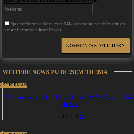
Bitte geben Sie hier Ihre E-Mail-Adresse ein
Website:
Speichern Sie meinen Namen, meine E-Mail-Adresse und meine Website für den
nächsten Kommentar in diesem Browser.
WEITERE NEWS ZU DIESEM THEMA
V SUPERMAN
BvS: Automatisches Upgrade auf IMAX-Fassung bei
iTunes
27.03.2021
8
V SUPERMAN