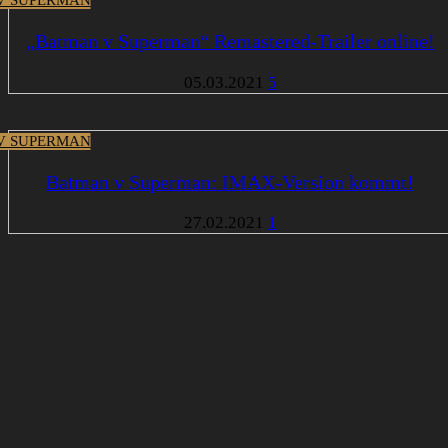
„Batman v Superman“ Remastered-Trailer online!
05.03.2021
5
V SUPERMAN
Batman v Superman: IMAX-Version kommt!
27.02.2021
1