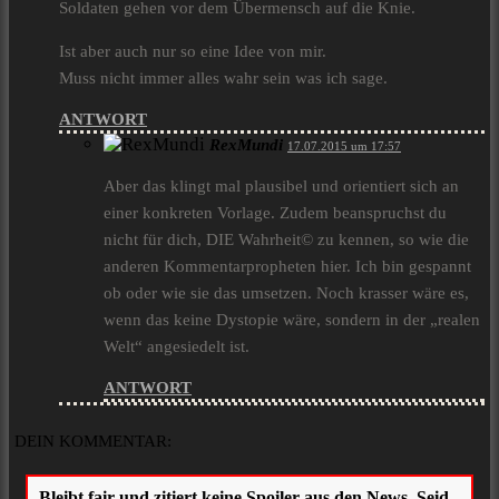
Soldaten gehen vor dem Übermensch auf die Knie.
Ist aber auch nur so eine Idee von mir.
Muss nicht immer alles wahr sein was ich sage.
ANTWORT
RexMundi
17.07.2015 um 17:57
Aber das klingt mal plausibel und orientiert sich an
einer konkreten Vorlage. Zudem beanspruchst du
nicht für dich, DIE Wahrheit© zu kennen, so wie die
anderen Kommentarpropheten hier. Ich bin gespannt
ob oder wie sie das umsetzen. Noch krasser wäre es,
wenn das keine Dystopie wäre, sondern in der „realen
Welt“ angesiedelt ist.
ANTWORT
DEIN KOMMENTAR: