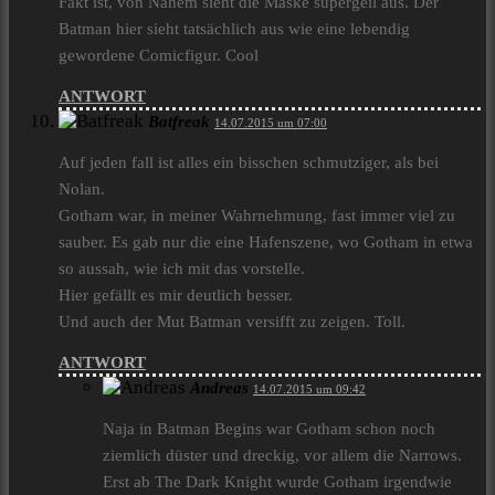
Fakt ist, von Nahem sieht die Maske supergeil aus. Der
Batman hier sieht tatsächlich aus wie eine lebendig
gewordene Comicfigur. Cool
ANTWORT
Batfreak
14.07.2015 um 07:00
Auf jeden fall ist alles ein bisschen schmutziger, als bei
Nolan.
Gotham war, in meiner Wahrnehmung, fast immer viel zu
sauber. Es gab nur die eine Hafenszene, wo Gotham in etwa
so aussah, wie ich mit das vorstelle.
Hier gefällt es mir deutlich besser.
Und auch der Mut Batman versifft zu zeigen. Toll.
ANTWORT
Andreas
14.07.2015 um 09:42
Naja in Batman Begins war Gotham schon noch
ziemlich düster und dreckig, vor allem die Narrows.
Erst ab The Dark Knight wurde Gotham irgendwie