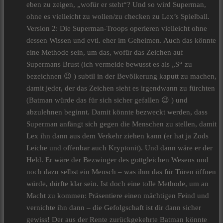
eben zu zeigen, „wofür er steht“? Und so wird Superman,
ohne es vielleicht zu wollen/zu checken zu Lex’s Spielball.
Version 2: Die Superman-Troops operieren vielleicht ohne
dessen Wissen und evtl. eher im Geheimen. Auch das könnte
eine Methode sein, um das, wofür das Zeichen auf
Supermans Brust (ich vermeide bewusst es als „S“ zu
bezeichnen 😉 ) subtil in der Bevölkerung kaputt zu machen,
damit jeder, der das Zeichen sieht es irgendwann zu fürchten
(Batman würde das für sich sicher gefallen 😉 ) und
abzulehnen beginnt. Damit könnte bezweckt werden, dass
Superman anfängt sich gegen die Menschen zu stellen, damit
Lex ihn dann aus dem Verkehr ziehen kann (er hat ja Zods
Leiche und offenbar auch Kryptonit). Und dann wäre er der
Held. Er wäre der Bezwinger des gottgleichen Wesens und
noch dazu selbst ein Mensch – was ihm das für Türen öffnen
würde, dürfte klar sein. Ist doch eine tolle Methode, um an
Macht zu kommen: Präsentiere einen mächtigen Feind und
vernichte ihn dann – die Gefolgschaft ist dir dann sicher
gewiss! Der aus der Rente zurückgekehrte Batman könnte