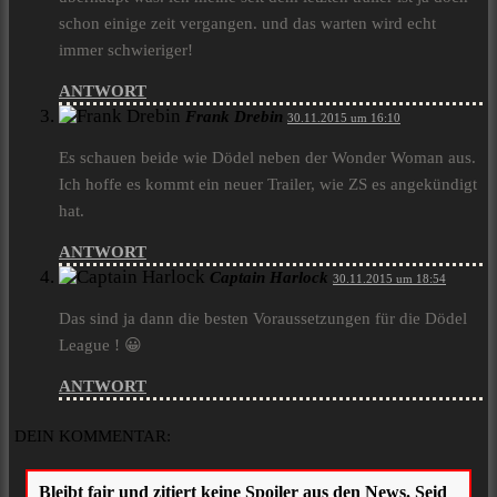
schon einige zeit vergangen. und das warten wird echt
immer schwieriger!
ANTWORT
Frank Drebin
30.11.2015 um 16:10
Es schauen beide wie Dödel neben der Wonder Woman aus.
Ich hoffe es kommt ein neuer Trailer, wie ZS es angekündigt
hat.
ANTWORT
Captain Harlock
30.11.2015 um 18:54
Das sind ja dann die besten Voraussetzungen für die Dödel
League ! 😀
ANTWORT
DEIN KOMMENTAR: