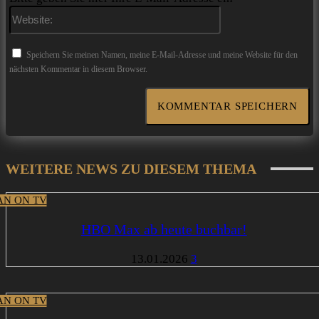
Website:
Speichern Sie meinen Namen, meine E-Mail-Adresse und meine Website für den
nächsten Kommentar in diesem Browser.
WEITERE NEWS ZU DIESEM THEMA
N ON TV
HBO Max ab heute buchbar!
13.01.2026
3
N ON TV