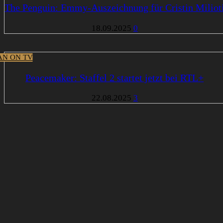
The Penguin: Emmy-Auszeichnung für Cristin Miliot
18.09.2025
0
N ON TV
Peacemaker: Staffel 2 startet jetzt bei RTL+
22.08.2025
3