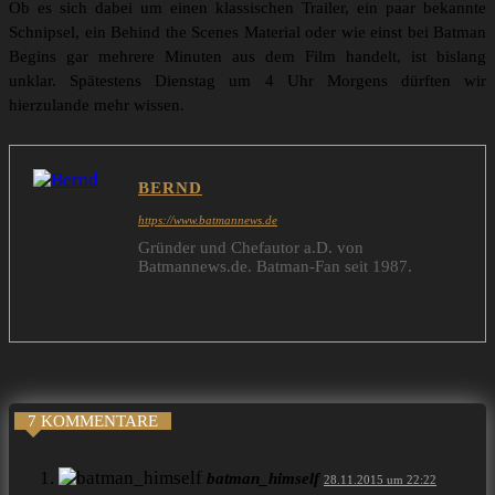
Ob es sich dabei um einen klassischen Trailer, ein paar bekannte
Schnipsel, ein Behind the Scenes Material oder wie einst bei Batman
Begins gar mehrere Minuten aus dem Film handelt, ist bislang
unklar. Spätestens Dienstag um 4 Uhr Morgens dürften wir
hierzulande mehr wissen.
BERND
https://www.batmannews.de
Gründer und Chefautor a.D. von
Batmannews.de. Batman-Fan seit 1987.
7 KOMMENTARE
batman_himself
28.11.2015 um 22:22