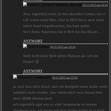
batman_himself
29.11.2015 um 16:56
Also, eigentlich nicht. In den aktuellen Comics hat er
z.B. schon mehr Hirn. Und in MoS hat er auch nicht
sofort drauf losgedroschen, das kam später.
Sei’s drum, Superman hat in BvS die Arschkarte…
ANTWORT
Genso
30.11.2015 um 10:14
Sieht nicht jeder Held neben Batman aus wie ein
Dödel? 😛
ANTWORT
batman01
28.11.2015 um 22:43
ja cool, freu mich drauf. aber ein komplett neuer trailer wirds
natürlich nicht werden. also würde mich zwar freuen aber
doch SEHR überraschen!
ach eigentlich egal was es wird. hauptsache es kommt
überhaupt was. ich meine seit dem letzten trailer ist ja doch