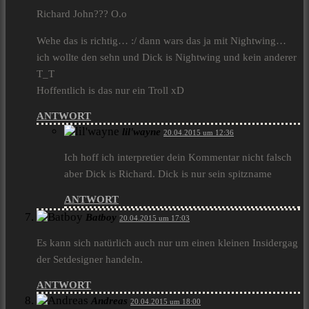
Richard John??? O.o
Wehe das is richtig… :/ dann wars das ja mit Nightwing…
ich wollte den sehn und Dick is Nightwing und kein anderer
T_T
Hoffentlich is das nur ein Troll xD
ANTWORT
lil'wayne
20.04.2015 um 12:36
Ich hoff ich interpretier dein Kommentar nicht falsch
aber Dick is Richard. Dick is nur sein spitzname
ANTWORT
Batboy
20.04.2015 um 17:03
Es kann sich natürlich auch nur um einen kleinen Insidergag
der Setdesigner handeln.
ANTWORT
Andreas
20.04.2015 um 18:00