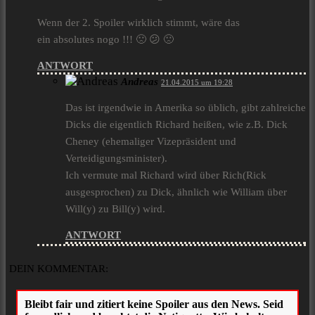
Wenn der 2. Spoiler wirklich stimmt, wäre das
ein absolutes nogo !!! 🙁 😕 🙁
ANTWORT
Andreas
21.04.2015 um 19:28
Das ist irgendwie in Amerika so üblich, gibt zahlreiche
Dicks die eigentlich Richard heißen, wie z.B. Dick
Cheney (ehemaliger Vizepräsident und
Verteidigungsminister).
Ich vermute mal Richard wird über Rich(Rick
ausgesprochen) zu Dick, ähnlich wie William über
Will(y) zu Bill(y) wird.
ANTWORT
DEIN KOMMENTAR: