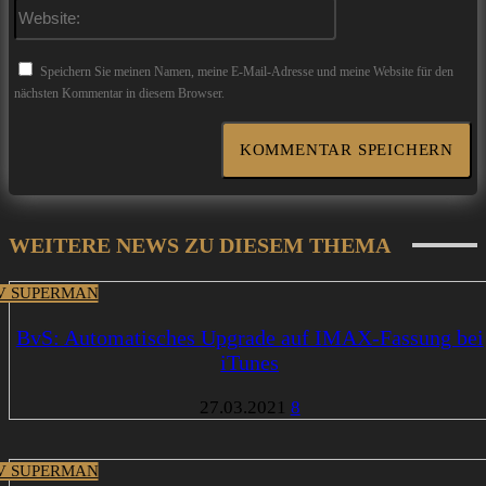
Website:
Speichern Sie meinen Namen, meine E-Mail-Adresse und meine Website für den
nächsten Kommentar in diesem Browser.
WEITERE NEWS ZU DIESEM THEMA
V SUPERMAN
BvS: Automatisches Upgrade auf IMAX-Fassung bei
iTunes
27.03.2021
8
V SUPERMAN