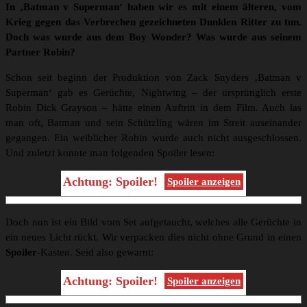
In ‚Batman v Superman‘ haben wir es mit einem älteren, vom
Krieg gegen das Verbrechen gezeichneten Dunklen Ritter zu tun.
Doch was wurde aus dem Boy Wonder? Was wurde aus seinem
Partner Robin?
Schon seit beginn der Produktion von Zack Snyders ‚Batman v
Superman‘ gab es Gerüchte, Nightwing – der ursprünglich erste
Robin Dick Grayson – hätte einen Auftritt in dem Film. Auch las
man oft, Batman und sein Schützling wären im Streit auseinander
gegangen. Ein weiblicher Robin wurde auch nicht ausgeschlossen.
Und zuletzt konnte man folgenden Spoiler lesen:
Achtung: Spoiler!
Spoiler anzeigen
Doch nun ist ein Bild vom Set aufgetaucht, welches alle Gerüchte in
ein neues Licht rückt. Wir verpacken dies nicht ohne Grund in einen
Spoiler
-Kasten. Seid also gewarnt:
Achtung: Spoiler!
Spoiler anzeigen