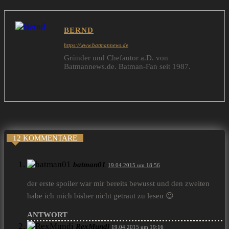
BERND
https://www.batmannews.de
Gründer und Chefautor a.D. von
Batmannews.de. Batman-Fan seit 1987.
12 KOMMENTARE
batman01
19.04.2015 um 18:56
der erste spoiler war mir bereits bewusst und den zweiten
habe ich mich bisher nicht getraut zu lesen 😉
ANTWORT
RexMundi
19.04.2015 um 19:16