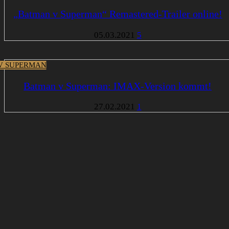
„Batman v Superman“ Remastered-Trailer online!
05.03.2021
5
V SUPERMAN
Batman v Superman: IMAX-Version kommt!
27.02.2021
1