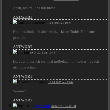
Aaah, ich trau‘ es mir nicht
ANTWORT
Andreas
19.04.2015 um 19:25
Hm, das finde ich aber doof… Jason Todds Tod hätte
gereicht.
ANTWORT
Lui
19.04.2015 um 19:44
Darüber muss ich erst mal grübeln…..mit sowas hab ich
nicht gerechnet.
ANTWORT
lil'wayne
19.04.2015 um 23:04
Warum?
ANTWORT
Sephiroth
20.04.2015 um 08:08