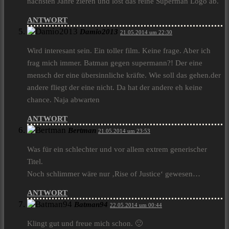
nächsten Jahre zieren und löst das reine Superman Logo ab.
ANTWORT
Damio2013
21.05.2014 um 22:30
Wird interesant sein. Ein toller film. Keine frage. Aber ich
frag mich immer. Batman gegen supermann?! Der eine
mensch der eine übersinnliche kräfte. Wie soll das gehen.der
andere fliegt der eine nicht. Da hat der andere eh keine
chance. Naja abwarten
ANTWORT
Bertman
21.05.2014 um 23:53
Was für ein schlechter und vor allem extrem generischer
Titel.
Noch schlimmer wäre nur ‚Rise of Justice‘ gewesen…
ANTWORT
Batman94
22.05.2014 um 00:44
Klingt gut und freue mich schon. 🙂