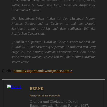
Film, während Benjamin Melniker, Michael E. Ulan, Wesley
Voller, David S. Goyer und Geoff Johns als Ausführende
Produzenten fungieren.
Die Hauptdreharbeiten finden in den Michigan Motion
Pictures Studios und in Gebieten in und um Detroit,
Michigan; Illinois; Africa und dem südlichen Teil des
Pazifischen Ozeans statt.
„Batman v Superman: Dawn of Justice“ startet weltweit am
6. Mai 2016 und basiert auf Superman-Charakteren von Jerry
Siegel & Joe Shuster, Batman-Charaktere von Bob Kane,
sowie Wonder Woman, welche von William Moulton Marston
kreiert wurde.
Quelle:
batmanvsupermandawnofjustice.com
BERND
https://www.batmannews.de
Gründer und Chefautor a.D. von
Batmannews.de. Batman-Fan seit 1987.