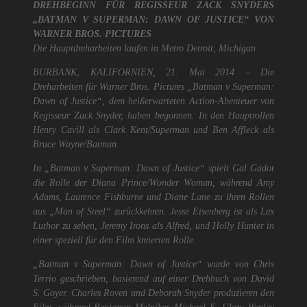
DREHBEGINN FÜR REGISSEUR ZACK SNYDERS
„BATMAN V SUPERMAN: DAWN OF JUSTICE“ VON
WARNER BROS. PICTURES
Die Hauptdreharbeiten laufen in Metro Detroit, Michigan
BURBANK, KALIFORNIEN, 21. Mai 2014 – Die
Dreharbeiten für Warner Bros. Pictures „Batman v Superman:
Dawn of Justice“, dem heißerwarteten Action-Abenteuer von
Regisseur Zack Snyder, haben begonnen. In den Hauptrollen
Henry Cavill als Clark Kent/Superman und Ben Affleck als
Bruce Wayne/Batman.
In „Batman v Superman: Dawn of Justice“ spielt Gal Gadot
die Rolle der Diana Prince/Wonder Woman, während Amy
Adams, Laurence Fishburne und Diane Lane zu ihren Rollen
aus „Man of Steel“ zurückkehren. Jesse Eisenberg ist als Lex
Luthor zu sehen, Jeremy Irons als Alfred, und Holly Hunter in
einer speziell für den Film kreierten Rolle.
„Batman v Superman: Dawn of Justice“ wurde von Chris
Terrio geschrieben, basierend auf einer Drehbuch von David
S. Goyer. Charles Roven und Deborah Snyder produzieren den