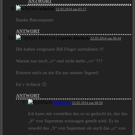
ANTWORT
schrööö
22.05.2014 um 01:17
Danke Batcomputer
ANTWORT
Captain Harlock
22.05.2014 um 06:44
Die haben vergessen Bill Finger aufzulisten !!!
Warum nur noch „v“ und nicht mehr „vs“ ???
Erinnert mich an ein Eis aus meiner Jugend:
Ed v Schleck 🙂
ANTWORT
H3llNuN
22.05.2014 um 08:59
Ich kann mir vorstellen das es so gedacht ist, das das
„S“ von Superman sozusagen geteilt wird. Es ist
sowohl das „S“ von Superman als auch das „s“ von