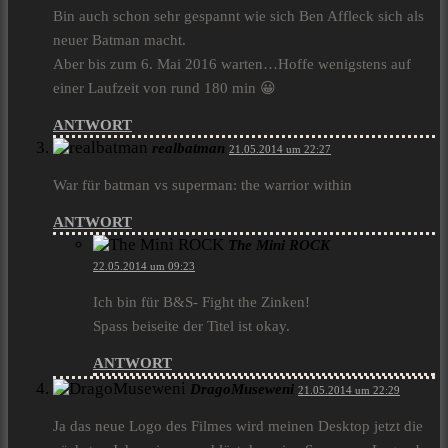
Bin auch schon sehr gespannt wie sich Ben Affleck sich als
neuer Batman macht.
Aber bis zum 6. Mai 2016 warten…Hoffe wenigstens auf
einer Laufzeit von rund 180 min 😀
ANTWORT
realbatman
21.05.2014 um 22:27
War für batman vs superman: the warrior within
ANTWORT
The Mini ROCK
22.05.2014 um 09:23
Ich bin für B&S- Fight the Zinken!
Spass beiseite der Titel ist okay.
ANTWORT
DragoMuseweni
21.05.2014 um 22:29
Ja das neue Logo des Filmes wird meinen Desktop jetzt die