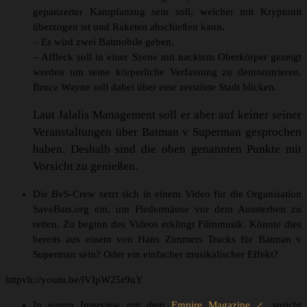
gepanzerter Kampfanzug sein soll, welcher mit Kryptonit
überzogen ist und Raketen abschießen kann.
– Es wird zwei Batmobile geben.
– Affleck soll in einer Szene mit nacktem Oberkörper gezeigt
werden um seine körperliche Verfassung zu demonstrieren.
Bruce Wayne soll dabei über eine zerstörte Stadt blicken.
Laut Jalalis Management soll er aber auf keiner seiner
Veranstaltungen über Batman v Superman gesprochen
haben. Deshalb sind die oben genannten Punkte mit
Vorsicht zu genießen.
Die BvS-Crew setzt sich in einem Video für die Organisation
SaveBats.org ein, um Fledermäuse vor dem Aussterben zu
retten. Zu beginn des Videos erklingt Filmmusik. Könnte dies
bereits aus einem von Hans Zimmers Tracks für Batman v
Superman sein? Oder ein einfacher musikalischer Effekt?
httpvh://youtu.be/lVIpW25r9uY
In einem Interview mit dem
Empire Magazine
spricht