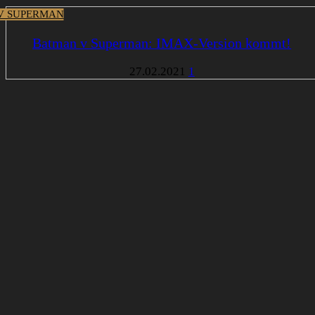
V SUPERMAN
Batman v Superman: IMAX-Version kommt!
27.02.2021
1