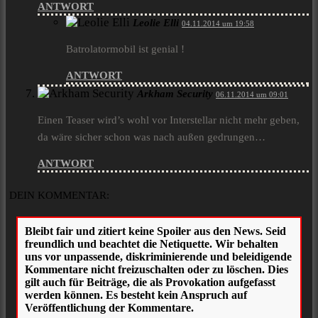
ANTWORT
Leolie Elli
04.11.2014 um 19:58
Batrolatormobil ist genial !
ANTWORT
Arkham Security
06.11.2014 um 09:01
Einen Teaser wird’s wohl vor Interstellar nicht mehr geben,
da wäre sicher schon was nach außen gedrungen…
ANTWORT
DEIN KOMMENTAR: