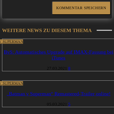
WEITERE NEWS ZU DIESEM THEMA
V SUPERMAN
BvS: Automatisches Upgrade auf IMAX-Fassung bei
iTunes
27.03.2021
8
V SUPERMAN
„Batman v Superman“ Remastered-Trailer online!
05.03.2021
5