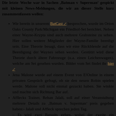
Die letzte Woche war in Sachen ‚Batman v Superman‘ gespickt
mit kleinen News-Meldungen, die wir an dieser Stelle kurz
zusammenfassen wollen:
Wie bereits in unserem
BatCast
besprochen, wurde im Orion
Oaks County Park/Michigan ein Friedhof-Set berichtet. Neben
einer Wayne-Krypta sind auch mehrere Grabsteine zu sehen.
Hier sollen weitere Mitglieder der Wayne-Familie beerdigt
sein. Eine Theorie besagt, dass wir eine Rückblende auf die
Beerdigung der Waynes sehen werden. Gestützt wird diese
Theorie durch ältere Fahrzeuge (u.a. einen Leichenwagen),
welche am Set gesehen wurden. Bilder vom Set findet ihr
hier
.
Jena Malone wurde auf einem Event von E!Online in einem
privaten Gespräch gefragt, ob sie den neuen Robin spielen
werde. Malone soll nicht einmal gezuckt haben. Sie winkte
und machte sich Richtung Bar auf.
Afflecks Trainer, Rehan Jalali, soll auf einer Veranstaltung
mehrere Details zu ‚Batman v. Superman‘ preis gegeben
haben:- Jalali und Affleck sprechen jeden Tag.
– Es wird zwei Batsuits geben, wobei der zweite ein