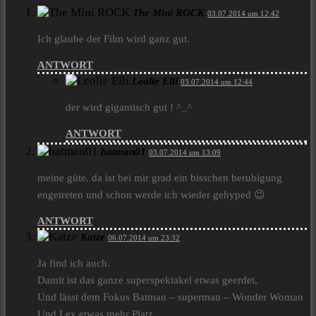
The Mini ROCK
03.07.2014 um 12:42
Ich glaube der Film wird ganz gut.
ANTWORT
Leolie Elli
03.07.2014 um 12:44
der wird gigantisch gut ! ^_^
ANTWORT
batman01
03.07.2014 um 13:09
meine güte. da ist bei mir grad ein bisschen beruhigung
engetreten und schon werde ich wieder gehyped 😉
ANTWORT
Katze
06.07.2014 um 23:32
Ja find ich auch.
Damit ist das ganze superspektakel etwas geerdet,
Und lässt dem Fokus Batman – superman – Wonder Woman
Und Lex etwas mehr Platz.