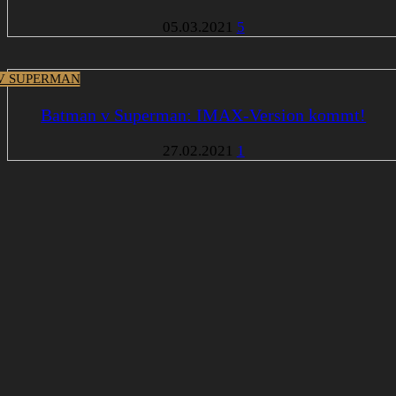
05.03.2021
5
V SUPERMAN
Batman v Superman: IMAX-Version kommt!
27.02.2021
1