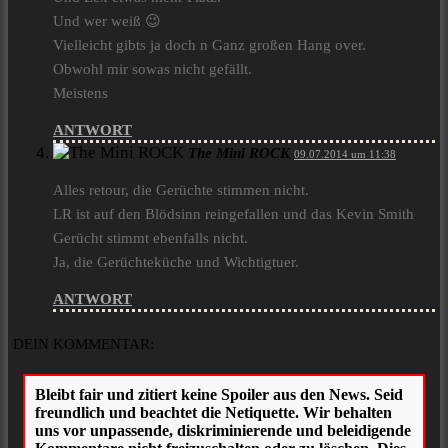
Und wer weiß 😉
Vielleicht gibts ja doch n Ganz großen Hang over.
Obwohl mir sowas nicht gefällt.
Meistens
ANTWORT
The Mini ROCK
09.07.2014 um 11:38
Alles retour, die Gerüchte stimmen nicht.
LR ist auf den Blödsinn reingefallen und das Kevin Smith
Gerücht stimmt ebenfalls nicht.
Ja, die Gerüchteküche und Wichtigtuer.
ANTWORT
DEIN KOMMENTAR: