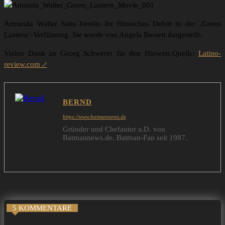
Armanda Waller hatte bereits ihr filmisches Debüt in der ‚Green
Lantern‘-Verfilmung. Sie wurde von Angela Bassett dargestellt.
Vielen Dank an Georg Schwerer für den Hinweis.Quelle:
Latino-
review.com
BERND
https://www.batmannews.de
Gründer und Chefautor a.D. von
Batmannews.de. Batman-Fan seit 1987.
5 KOMMENTARE