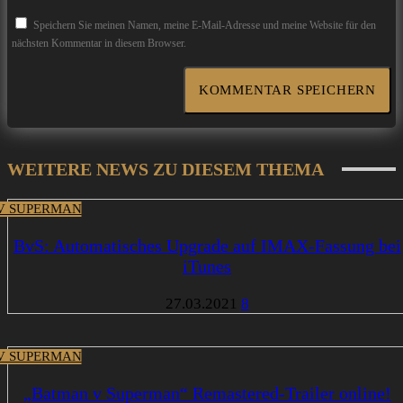
Speichern Sie meinen Namen, meine E-Mail-Adresse und meine Website für den
nächsten Kommentar in diesem Browser.
WEITERE NEWS ZU DIESEM THEMA
V SUPERMAN
BvS: Automatisches Upgrade auf IMAX-Fassung bei
iTunes
27.03.2021
8
V SUPERMAN
„Batman v Superman“ Remastered-Trailer online!